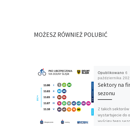
MOŻESZ RÓWNIEŻ POLUBIĆ
Opublikowano
6
października 20
Sektory na fi
sezonu
Z takich sektorów
wystartujecie do 
wyścigu tego se