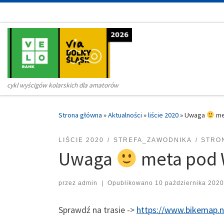
Przejdź do treści
cykl wyścigów kolarskich dla amatorów
Strona główna
»
Aktualności
»
liście 2020
»
Uwaga
me
LIŚCIE 2020
STREFA_ZAWODNIKA
STRO
Uwaga
meta pod 
przez
admin
|
Opublikowano
10 października 2020
Sprawdź na trasie ->
https://www.bikemap.n