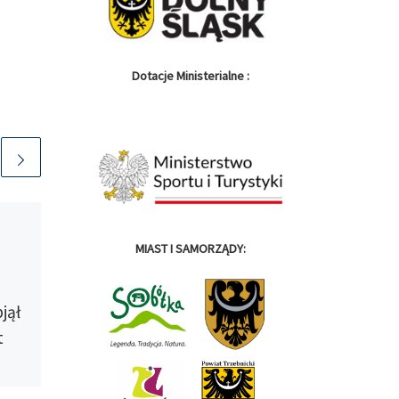
Dotacje Ministerialne :
Opublikowano
21 lutego
2022
MIAST I SAMORZĄDY:
Licytacja dla Rafała
Fabicha – 5
jął
indywidualnych
t
startów w edycji PKO
Ubezpieczenia Via
Dolny Śląsk do