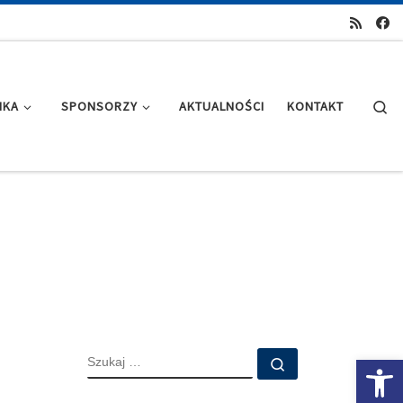
Se
IKA
SPONSORZY
AKTUALNOŚCI
KONTAKT
SZUKAJ
Ot
Szukaj …