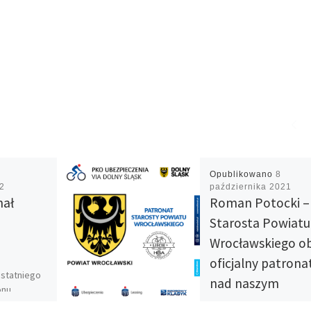
Opublikowano
8
22
października 2021
nał
Roman Potocki –
Starosta Powiatu
Wrocławskiego ob
oficjalny patrona
ostatniego
nad naszym
zonu.
niedzielnym