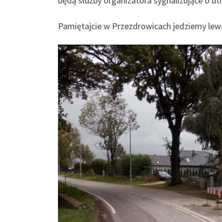
będą służby organizatora sygnalizujące o ut
Pamiętajcie w Przezdrowicach jedziemy lew