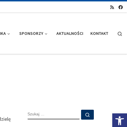
Se
IKA
SPONSORZY
AKTUALNOŚCI
KONTAKT
SZUKAJ
Ot
Szukaj …
zielę