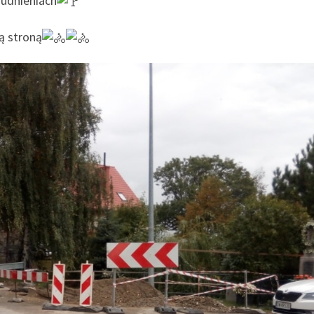
rudnieniach
ą stroną