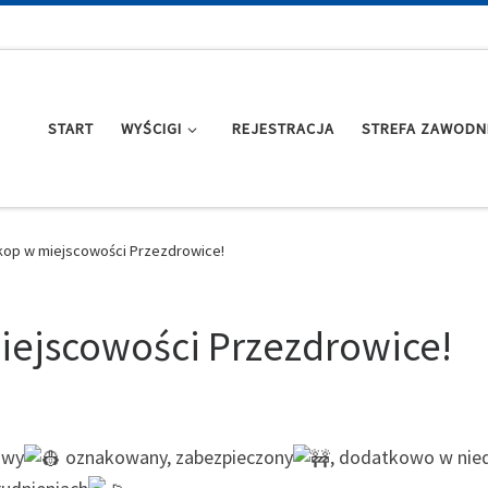
START
WYŚCIGI
REJESTRACJA
STREFA ZAWODN
kop w miejscowości Przezdrowice!
ejscowości Przezdrowice!
owy
oznakowany, zabezpieczony
, dodatkowo w nied