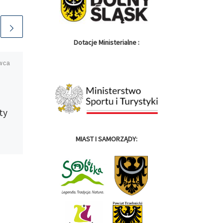
Dotacje Ministerialne :
wca
Opublikowano
17
października 2022
Wyniki …. wyniki …
wyniki
ty
Wyniki za ostatni etap cyklu,
oraz wszystkie klasyfikacje
MIAST I SAMORZĄDY:
końcowe, zarówno te
m
indywidualne jak i drużynowe,
 pod
znaleźć można na stronie
https://domtel-
/6797.
sport.pl/wyniki,zawody,5428