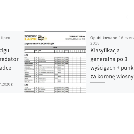
 lipca
Opublikowano
16 czer
2018
cigu
Klasyfikacja
redator
generalna po 3
adce
wyścigach + punk
za koronę wiosny
2020 r.
9:30 –
Sprawdź jak stoisz w ty
startowych
zestawieniu. Do wglądu
– start
linkiem http://domtel-
 – 12:30
sport.pl/uploads/wyniki
pdf