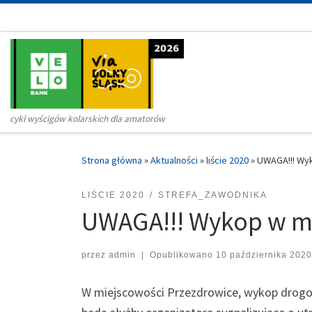
Przejdź do treści
cykl wyścigów kolarskich dla amatorów
Strona główna
»
Aktualności
»
liście 2020
»
UWAGA!!! Wy
LIŚCIE 2020
STREFA_ZAWODNIKA
UWAGA!!! Wykop w mi
przez
admin
|
Opublikowano
10 października 2020
W miejscowości Przezdrowice, wykop drog