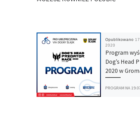
Opublikowano
17
2020
Program wyś
Dog’s Head P
2020 w Grom
PROGRAM NA 19.07.
/NIEDZIELA/ 8:00 – 
odbiór pakietów 
dystans FUN 10:00 
dystansu FUN 11:00
[…]