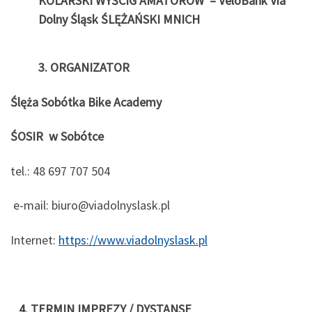
KOLARSKI
WYŚCIG
AMATORÓW
– VeloBank Via
Dolny Śląsk
ŚLĘŻAŃSKI
MNICH
3. ORGANIZATOR
Ślęża
Sobótka
Bike Academy
ŚOSIR
w
Sobótce
tel.: 48 697 707 504
e-mail: biuro@viadolnyslask.pl
Internet:
https://www.viadolnyslask.pl
4. TERMIN
IMPREZY
/
DYSTANSE