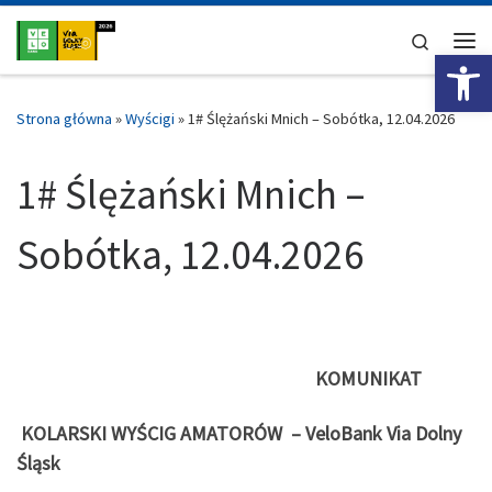
Przejdź do treści
Search
Ot
Me
Strona główna
»
Wyścigi
»
1# Ślężański Mnich – Sobótka, 12.04.2026
1# Ślężański Mnich –
Sobótka, 12.04.2026
KOMUNIKAT
KOLARSKI
WYŚCIG
AMATORÓW
–
VeloBank Via Dolny
Śląsk