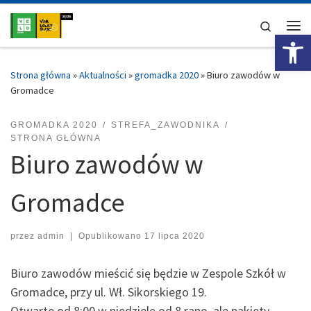
Przejdź do treści
Search
Ot
Me
Strona główna
»
Aktualności
»
gromadka 2020
»
Biuro zawodów w
Gromadce
GROMADKA 2020
STREFA_ZAWODNIKA
STRONA GŁÓWNA
Biuro zawodów w
Gromadce
przez
admin
|
Opublikowano
17 lipca 2020
Biuro zawodów mieścić się będzie w Zespole Szkół w
Gromadce, przy ul. Wł. Sikorskiego 19.
Otwarte od 8:00 w niedzielę od 8 rano, ale pakiety