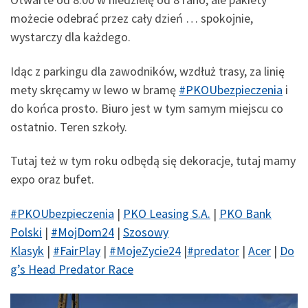
możecie odebrać przez cały dzień … spokojnie,
wystarczy dla każdego.
Idąc z parkingu dla zawodników, wzdłuż trasy, za linię
mety skręcamy w lewo w bramę
#
PKOUbezpieczenia
i
do końca prosto. Biuro jest w tym samym miejscu co
ostatnio. Teren szkoły.
Tutaj też w tym roku odbędą się dekoracje, tutaj mamy
expo oraz bufet.
#
PKOUbezpieczenia
|
PKO Leasing S.A.
|
PKO Bank
Polski
|
#
MojDom24
|
Szosowy
Klasyk
|
#
FairPlay
|
#
MojeZycie24
|
#
predator
|
Acer
|
Do
g’s Head Predator Race