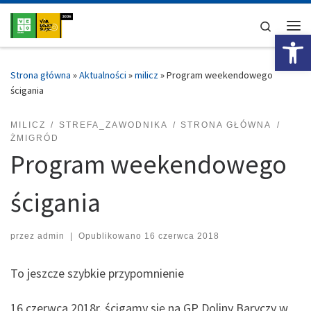
Przejdź do treści
Search
Ot
Me
Strona główna
»
Aktualności
»
milicz
»
Program weekendowego
ścigania
MILICZ
STREFA_ZAWODNIKA
STRONA GŁÓWNA
ŻMIGRÓD
Program weekendowego
ścigania
przez
admin
|
Opublikowano
16 czerwca 2018
To jeszcze szybkie przypomnienie
16 czerwca 2018r. ścigamy się na GP Doliny Baryczy w