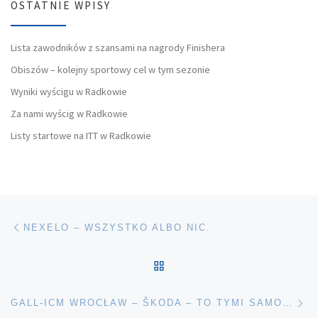
OSTATNIE WPISY
Lista zawodników z szansami na nagrody Finishera
Obiszów – kolejny sportowy cel w tym sezonie
Wyniki wyścigu w Radkowie
Za nami wyścig w Radkowie
Listy startowe na ITT w Radkowie
Nawigacja wpisu
Poprzedni wpis
NEXELO – WSZYSTKO ALBO NIC.
POWRÓT DO LISTY POS
Na
GALL-ICM WROCŁAW – ŠKODA – TO TYMI SAMOCHODAMI BĘDZIEMY WAS PILOTOWAĆ