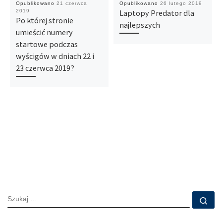
Opublikowano
21 czerwca
Opublikowano
26 lutego 2019
2019
Laptopy Predator dla
Po której stronie
najlepszych
umieścić numery
startowe podczas
wyścigów w dniach 22 i
23 czerwca 2019?
SZUKAJ
Szu