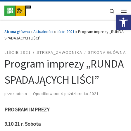
Przejdź do treści
Search
Ot
Me
Strona główna
»
Aktualności
»
liście 2021
»
Program imprezy „RUNDA
SPADAJĄCYCH LIŚCI”
LIŚCIE 2021
STREFA_ZAWODNIKA
STRONA GŁÓWNA
Program imprezy „RUNDA
SPADAJĄCYCH LIŚCI”
przez
admin
|
Opublikowano
4 października 2021
PROGRAM IMPREZY
9.10.21 r. Sobota