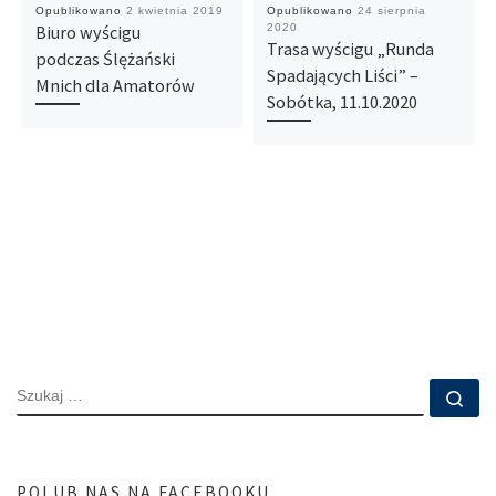
Opublikowano
2 kwietnia 2019
Opublikowano
24 sierpnia
Biuro wyścigu
2020
Trasa wyścigu „Runda
podczas Ślężański
Spadających Liści” –
Mnich dla Amatorów
Sobótka, 11.10.2020
SZUKAJ
Szu
POLUB NAS NA FACEBOOKU