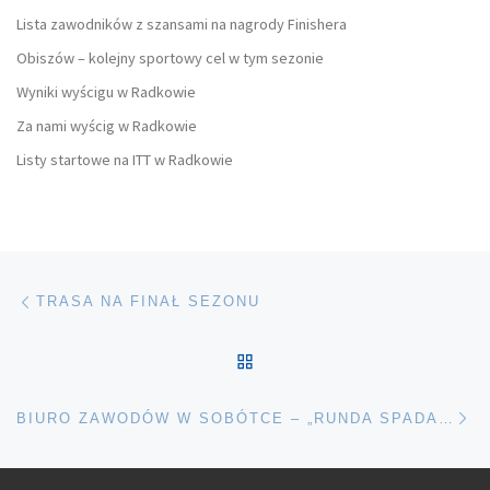
Lista zawodników z szansami na nagrody Finishera
Obiszów – kolejny sportowy cel w tym sezonie
Wyniki wyścigu w Radkowie
Za nami wyścig w Radkowie
Listy startowe na ITT w Radkowie
Nawigacja wpisu
Poprzedni wpis
TRASA NA FINAŁ SEZONU
POWRÓT DO LISTY POS
Na
BIURO ZAWODÓW W SOBÓTCE – „RUNDA SPADAJĄCYCH LIŚCI” 2021