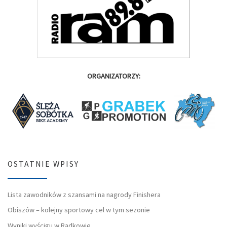
ORGANIZATORZY:
OSTATNIE WPISY
Lista zawodników z szansami na nagrody Finishera
Obiszów – kolejny sportowy cel w tym sezonie
Wyniki wyścigu w Radkowie