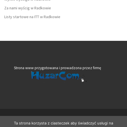
Za nami wyścig w Radkowie
Listy startowe na ITT w Radkowie
Strona www przygotowana i prowadzona przez firmę
© 2026
VeloBank VIA Dolny Śląsk
– Wszelkie prawa zastrzeżone
Ta strona korzysta z ciasteczek aby świadczyć usługi na
Oparte na
WP
– Zaprojektowano z
Motyw Customizr