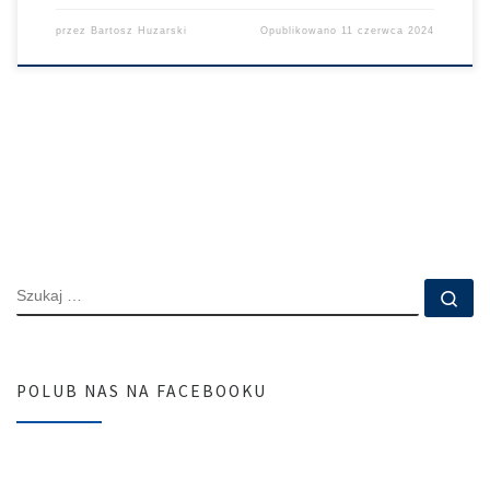
przez
Bartosz Huzarski
Opublikowano
11 czerwca 2024
SZUKAJ
Szu
POLUB NAS NA FACEBOOKU