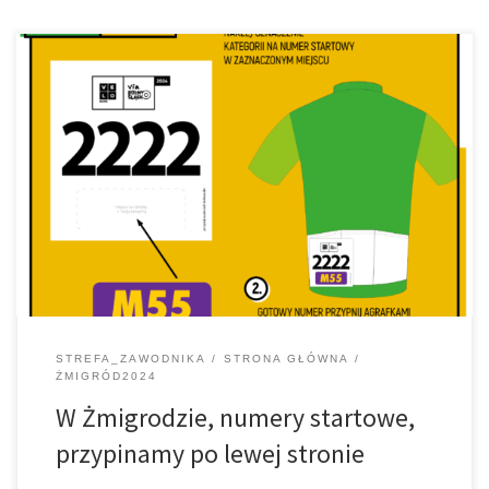
Jak w tytule. Jadąc na kolejny etap VeloBank VIA Dolny Śląsk,
upewnij się, że numer startowy na koszulce masz przypięty z lewej
strony, najlepiej na kieszonce.
STREFA_ZAWODNIKA
STRONA GŁÓWNA
ŻMIGRÓD2024
W Żmigrodzie, numery startowe,
przypinamy po lewej stronie