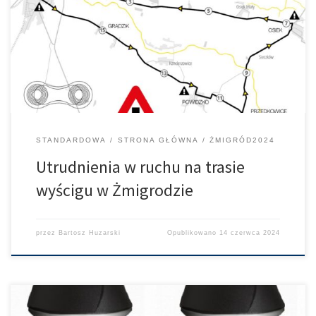
wystąpić mogą utrudnienia w ruchu kołowym na trasie wyścigu.
Prosimy zwrócić szczególną uwagę o oznaczenia objazdów.
Największe utrudnienia wystąpią od 10:00 do 14:30 Przepraszamy
za niedogodności i zapraszamy do kibicowania zawodnikom.
STANDARDOWA
STRONA GŁÓWNA
ŻMIGRÓD2024
Utrudnienia w ruchu na trasie
wyścigu w Żmigrodzie
przez
Bartosz Huzarski
Opublikowano
14 czerwca 2024