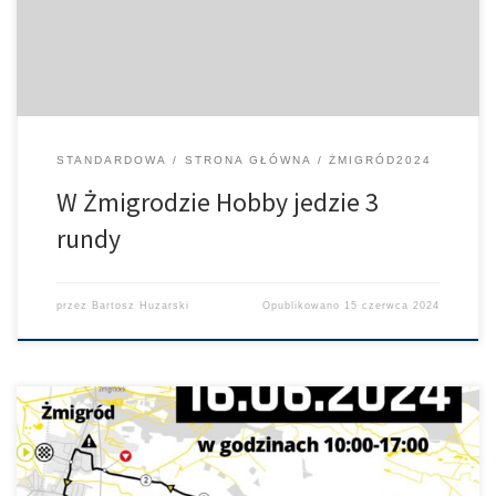
bez zmia
STANDARDOWA
STRONA GŁÓWNA
ŻMIGRÓD2024
W Żmigrodzie Hobby jedzie 3
rundy
przez
Bartosz Huzarski
Opublikowano
15 czerwca 2024
W dniu 16 czerwca podczas GP Doliny Baryczy w Żmigrodzie