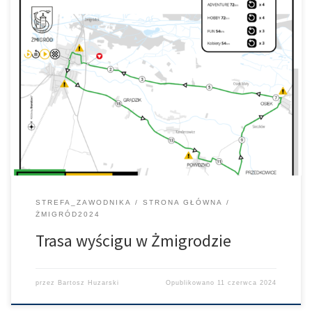
Jak na załączonym obrazku, przebiegać będzie trasa wyścigu w
Żmigrodzie. W zależności od poziomu sportowego, do
przejechania będzie inny dystans (patrz, prawy górny róg grafiki)
STREFA_ZAWODNIKA
STRONA GŁÓWNA
ŻMIGRÓD2024
Trasa wyścigu w Żmigrodzie
przez
Bartosz Huzarski
Opublikowano
11 czerwca 2024