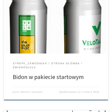
W Żmigrodzie podczas GP Doliny Baryczy w pakiecie startowym
głównym gadżetem będzie bidon włoskiej firmy Tacx z logo
wyścigu VeloBank VIA Dolny Śląsk oraz logo VeloTalent Cycling
Team, grupy juniorów którą prowadzimy razem z VeloBankiem
STREFA_ZAWODNIKA
STRONA GŁÓWNA
ŻMIGRÓD2024
Bidon w pakiecie startowym
przez
Bartosz Huzarski
Opublikowano
12 czerwca 2024