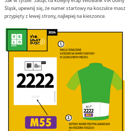
Jak w tytule. Jadąc na kolejny etap VeloBank VIA Dolny
Śląsk, upewnij się, że numer startowy na koszulce masz
przypięty z lewej strony, najlepiej na kieszonce.