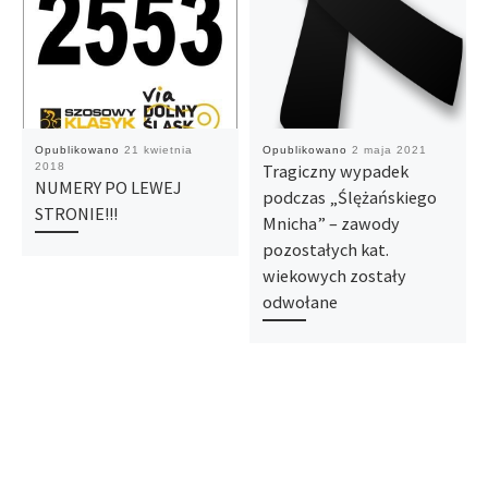
Opublikowano
21 kwietnia
Opublikowano
2 maja 2021
2018
Tragiczny wypadek
NUMERY PO LEWEJ
podczas „Ślężańskiego
STRONIE!!!
Mnicha” – zawody
pozostałych kat.
wiekowych zostały
odwołane