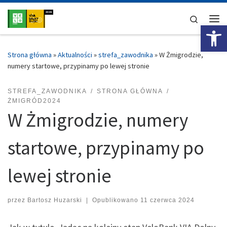
Przejdź do treści
Search
Ot
Me
Strona główna
»
Aktualności
»
strefa_zawodnika
»
W Żmigrodzie,
numery startowe, przypinamy po lewej stronie
STREFA_ZAWODNIKA
STRONA GŁÓWNA
ŻMIGRÓD2024
W Żmigrodzie, numery
startowe, przypinamy po
lewej stronie
przez
Bartosz Huzarski
|
Opublikowano
11 czerwca 2024