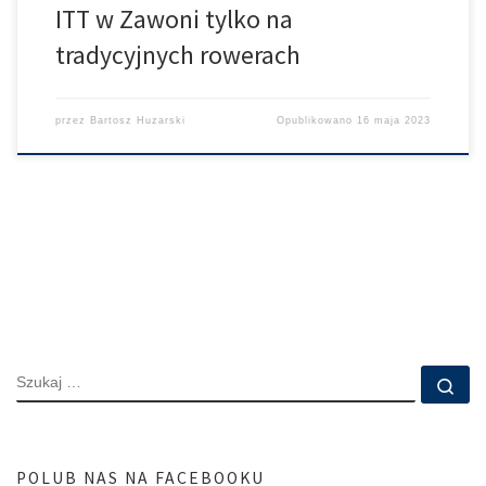
ITT w Zawoni tylko na
tradycyjnych rowerach
przez
Bartosz Huzarski
Opublikowano
16 maja 2023
SZUKAJ
Szu
POLUB NAS NA FACEBOOKU