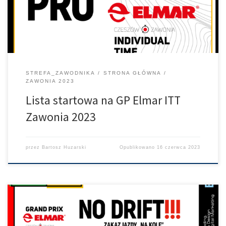
STREFA_ZAWODNIKA
STRONA GŁÓWNA
ZAWONIA 2023
Lista startowa na GP Elmar ITT
Zawonia 2023
przez
Bartosz Huzarski
Opublikowano
16 czerwca 2023
Jeszcze dwie zasadnicze informacje, niby każdemu znane ale