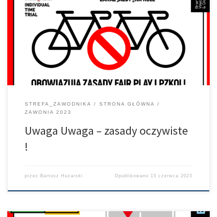
jednak – dla nowych w naszym środowisku, może to być niejasne.
Na dystansie fun należy dojechać do półmetka wyścigu i nawrócić
we wskazanym miejscu ! nie można tego zrobić wcześniej.
Podczas wyścigu ITT obowiązuje zakaz jazdy bezpośrednio na
kole poprzedzającego zawodnika ! […]
STREFA_ZAWODNIKA
STRONA GŁÓWNA
ZAWONIA 2023
Uwaga Uwaga – zasady oczywiste
!
przez
Bartosz Huzarski
Opublikowano
15 czerwca 2023