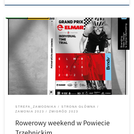
Gmina Zawonia oraz Żmigród będą gościć kolarzy startujących w
kolejnych edycjach naszego cyklu. 17 czerwca jazda indywidualna
na czas w Zawoni 18 czerwca wyścig GP Dolny Baryczy w
Żmigrodzie. zapraszamy.
STREFA_ZAWODNIKA
STRONA GŁÓWNA
ZAWONIA 2023
ŻMIGRÓD 2023
Rowerowy weekend w Powiecie
Trzebnickim