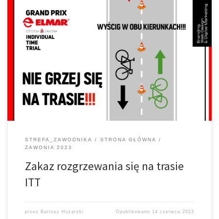
Informacja dla osób oczekujących na swój start. Obowiązuje
bezwzględny zakaz rozgrzewania się na trasie wyścigu w trakcie
trwania rywalizacji FUN lub PRO. Trasa będzie udostępniona to
zapoznania przed startem pierwszych zawodników oraz w
przerwie pomiędzy dystansami. Liczymy na Wasze zrozumienie
sytuacji, gdyż chodzi tutaj o bezpieczeństwo zawodników.
Niezastosowanie się do […]
STREFA_ZAWODNIKA
STRONA GŁÓWNA
ZAWONIA 2023
Zakaz rozgrzewania się na trasie
ITT
przez
Bartosz Huzarski
Opublikowano
14 czerwca 2023