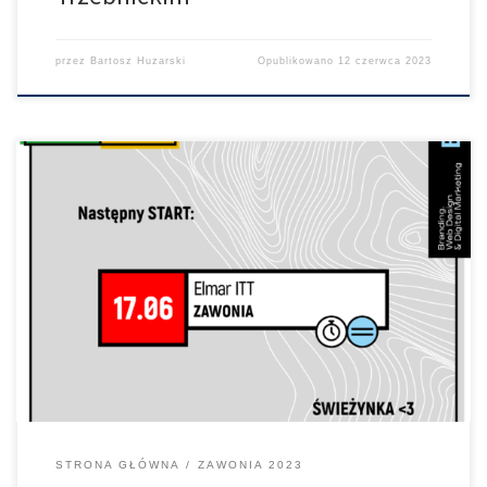
przez
Bartosz Huzarski
Opublikowano
12 czerwca 2023
Pytacie, dzwonicie więc odpowiadamy. Podczas etapu ITT w
Zawoni, zakazane są rowery czasowe oraz przystawki na
kierownicę – tzw.lemondki. Odpowiedni zapis pojawił się w
komunikacie organizatora dotyczącym tego wyścigu. Korekcie
uległ też regulamin główny. Dlaczego ? po pierwsze ze
względów bezpieczeństwa. po drugie chcemy dać wszystkim
równe szanse w rywalizacji […]
STRONA GŁÓWNA
ZAWONIA 2023