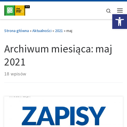
Przejdź do treści
Search
Ot
Me
Strona główna
»
Aktualności
»
2021
»
maj
Archiwum miesiąca:
maj
2021
18 wpisów
Zapraszamy do zapisywania się na GP Doliny Baryczy – Żmigród –