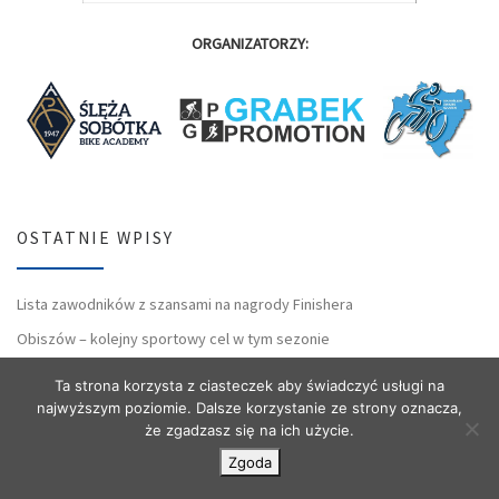
ORGANIZATORZY:
OSTATNIE WPISY
Lista zawodników z szansami na nagrody Finishera
Obiszów – kolejny sportowy cel w tym sezonie
Wyniki wyścigu w Radkowie
Ta strona korzysta z ciasteczek aby świadczyć usługi na
Za nami wyścig w Radkowie
najwyższym poziomie. Dalsze korzystanie ze strony oznacza,
że zgadzasz się na ich użycie.
Listy startowe na ITT w Radkowie
Zgoda