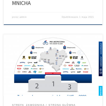
MNICHA
przez
admin
Opublikowano
1 maja 2021
Została nam dość stanowczo zasugerowana zmiana sposobu
dekoracji KG za 2020 rok. Jednak po 10 osób na scenie to
zdecydowanie za dużo. I tak jesteśmy wdzięczni za duży kredyt
zaufania i możliwość przeprowadzenia wyścigu. Dlatego
zmienimy formułę odbioru nagród za KG 2020r. Nagrody
odbieramy na scenie głównej przy Hotelu Sobotel, […]
STREFA_ZAWODNIKA
STRONA GŁÓWNA