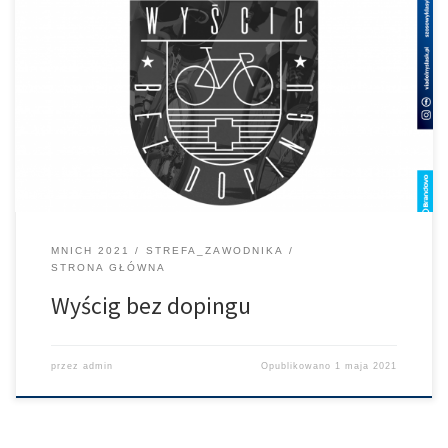
Jak co roku przyświeca nam ta sama maksyma Fair Play i czystego
współzawodnictwa! Widzimy się na MNICHU już 02.05
MNICH 2021
STREFA_ZAWODNIKA
STRONA GŁÓWNA
Wyścig bez dopingu
przez
admin
Opublikowano
1 maja 2021