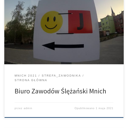
Odbiór numerów i pakietów startowych odbędzie się w biurze
zawodów przy al. Św. Anny 12 w Sobótce /Stadion/
MNICH 2021
STREFA_ZAWODNIKA
STRONA GŁÓWNA
Biuro Zawodów Ślężański Mnich
przez
admin
Opublikowano
1 maja 2021