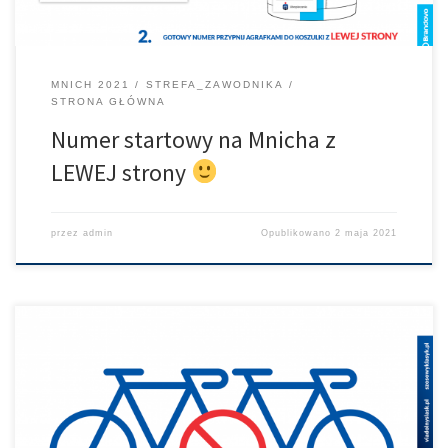
MNICH 2021
STREFA_ZAWODNIKA
STRONA GŁÓWNA
Numer startowy na Mnicha z
LEWEJ strony
przez
admin
Opublikowano
2 maja 2021
Przypominamy, że jazda kobiet „na kole” mężczyzn w tym
sezonie także zabroniona