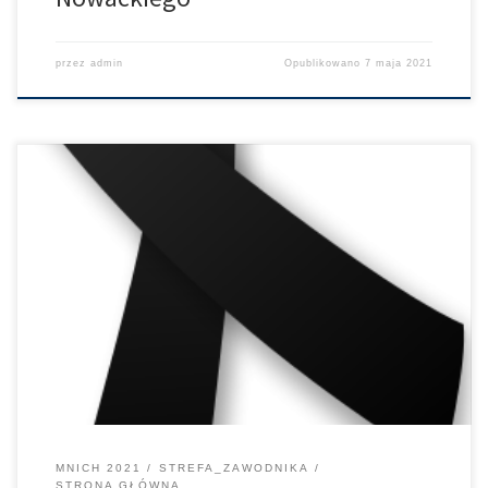
przez
admin
Opublikowano
7 maja 2021
Kolarze. Dzisiaj podczas wyścigu stał się tragiczny wypadek. Jeden
z naszych kolegów odszedł do niebiańskiego peletonu, gdzie
spotka wielkich mistrzów swojej ukochanej dyscypliny. Sytuacja
jest bardzo poważna. Smutna, przykra i szokująca dla nas
wszystkich. Łączymy się w bólu z rodziną, wysyłamy nasze
najszczersze kondolencje. W związku z powyższym, wszystkie
dekoracje […]
MNICH 2021
STREFA_ZAWODNIKA
STRONA GŁÓWNA