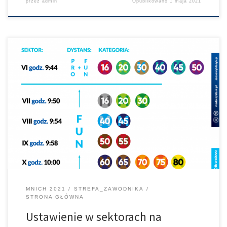
przez
admin
Opublikowano
1 maja 2021
Sektory FUN oraz sektor kobiecy na MNICHA: Sektory PRO na
MNICHA:
MNICH 2021
STREFA_ZAWODNIKA
STRONA GŁÓWNA
Ustawienie w sektorach na