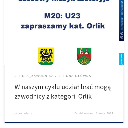
Zgodnie z regulaminem na ten rok przypominamy, że w naszym
cyklu udział brać mogą zawodnicy z kategorii Orlik – zgodnie z
rocznikami PZKol. Przy większej ilości zgłoszonych zawodników
pojadą ze swojego sektora co gwarantuje doskonałe ściganie na
wysokim poziomie. W innym przypadku zawodnicy U23 pojadą ze
swoimi rówieśnikami z kategorii […]
STREFA_ZAWODNIKA
STRONA GŁÓWNA
W naszym cyklu udział brać mogą
zawodnicy z kategorii Orlik
przez
admin
Opublikowano
8 maja 2021