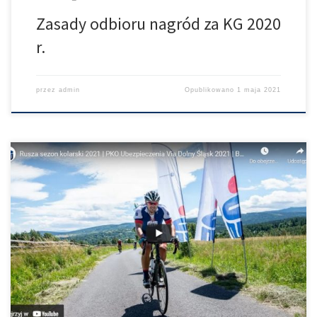
Zasady odbioru nagród za KG 2020
r.
przez
admin
Opublikowano
1 maja 2021
Uchylamy rąbka tajemnicy. W tym roku wspólnie z Grabek
Promotion przeprowadzimy 10 edycji zawodów dla dzieci PKO
Ubezpieczenia Junior Race Część na naszych zawodach
szosowych a część na Bike Maraton. Pierwszy wyścig w Złotoryi.
Szczegóły znajdziecie na profilu głównym PKO Ubezpieczenia
VIA Dolny Śląsk, Szosowy Klasyk oraz Bike Maraton. Najmłodsi […]