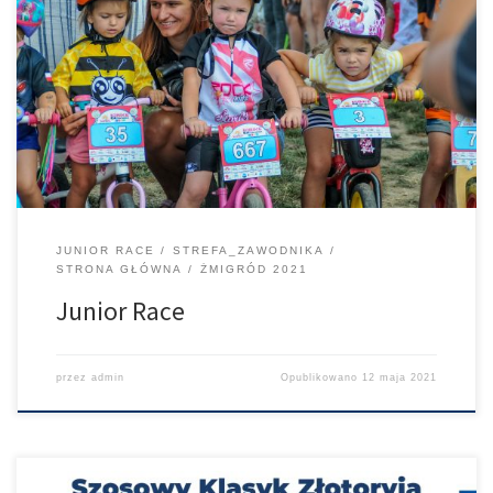
dzieciaki. Razem z Bike Maraton powołaliśmy do życia PKO
Ubezpieczenia Junior Race – wyścigi dla najmłodszych. Część z
nich odbędzie się przy okazji wyścigów MTB część przy okazji
szosy. Stay Tuned. Zapisy w dzień startu pod namiotami PKO
Ubezpieczenia. Regulamin 2021 PKO Ubezpieczenia Junior
Race to zabawa […]
JUNIOR RACE
STREFA_ZAWODNIKA
STRONA GŁÓWNA
ŻMIGRÓD 2021
Junior Race
przez
admin
Opublikowano
12 maja 2021