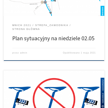
MNICH 2021
STREFA_ZAWODNIKA
STRONA GŁÓWNA
Plan sytuacyjny na niedziele 02.05
przez
admin
Opublikowano
1 maja 2021
Dla bezpieczeństwa, wszystkich nie posiadających numeru
startowego, prosimy o nie wjeżdżanie na trasę wyścigu.