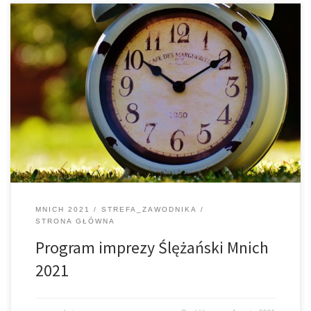
01.05.2021 r. Sobota godz. 16.00-19.00 – odbiór numerów i
pakietów startowych al. Św. Anny 12 /Stadion/ /
istnieje również możliwość wyrobienia licencji/ 02.05.2021 r.
Niedziela godz. 7.00-9.00 – odbiór numerów i pakietów
startowych al. Św. Anny 12 /Stadion/ / istnieje
również możliwość wyrobienia licencji w biurze zawodów/ godz.
9.30 – start […]
MNICH 2021
STREFA_ZAWODNIKA
STRONA GŁÓWNA
Program imprezy Ślężański Mnich
2021