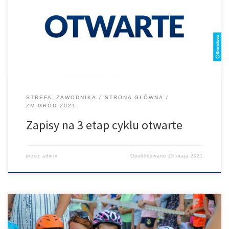
Prusice – 13.06.2021 Zapisy –> https://domtel-sport.pl/sobotka/
Przy okazji pragniemy poinformować, że podczas tej edycji
zostanie rozegrany wyścig dla dzieci PKO Ubezpieczenia Junior
Race Zapisy dzieci –> strefa expo namiot PKO Ubezpieczenia
STREFA_ZAWODNIKA
STRONA GŁÓWNA
ŻMIGRÓD 2021
Zapisy na 3 etap cyklu otwarte
przez
admin
Opublikowano
25 maja 2021
Wybierasz się na Bike Maraton lub PKO Ubezpieczenia? Zabierz