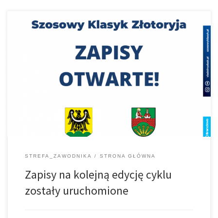
Współorganizator cyklu oraz podmiot odpowiedzialny na
organizację 2 edycji tj. Złota Wstęga Kaczawy – Szosowy Klasyk w
Złotoryi uruchomił zapisy na kolejną edycję cyklu. zapraszamy na
dwa dystanse FUN i PRO. Szczegóły pod linkiem
https://szosowyklasyk.pl/zlotoryja/ zapisy https://domtel-
sport.pl/sobotka/
STREFA_ZAWODNIKA
STRONA GŁÓWNA
Zapisy na kolejną edycję cyklu
zostały uruchomione