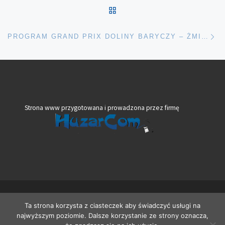
POWRÓT DO LISTY POS
Na
PROGRAM GRAND PRIX DOLINY BARYCZY – ŻMIGRÓD, 13.06.2021
Strona www przygotowana i prowadzona przez firmę
© 2026
VeloBank VIA Dolny Śląsk
– Wszelkie prawa zastrzeżone
Ta strona korzysta z ciasteczek aby świadczyć usługi na
Oparte na
WP
– Zaprojektowano z
Motyw Customizr
najwyższym poziomie. Dalsze korzystanie ze strony oznacza,