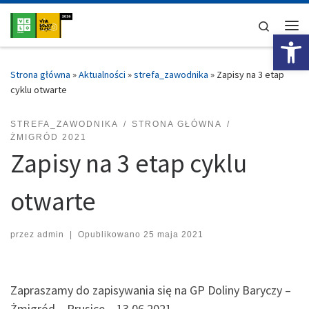
Przejdź do treści
Search
Ot
Me
Strona główna
»
Aktualności
»
strefa_zawodnika
»
Zapisy na 3 etap
cyklu otwarte
STREFA_ZAWODNIKA
STRONA GŁÓWNA
ŻMIGRÓD 2021
Zapisy na 3 etap cyklu
otwarte
przez
admin
|
Opublikowano
25 maja 2021
Zapraszamy do zapisywania się na GP Doliny Baryczy –
Żmigród – Prusice – 13.06.2021