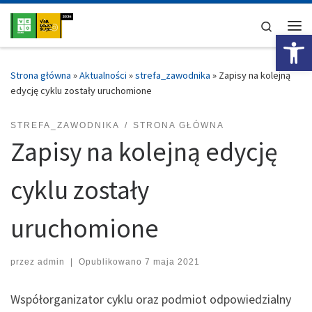
Przejdź do treści
Search
Ot
Me
Strona główna
»
Aktualności
»
strefa_zawodnika
»
Zapisy na kolejną
edycję cyklu zostały uruchomione
STREFA_ZAWODNIKA
STRONA GŁÓWNA
Zapisy na kolejną edycję
cyklu zostały
uruchomione
przez
admin
|
Opublikowano
7 maja 2021
Współorganizator cyklu oraz podmiot odpowiedzialny