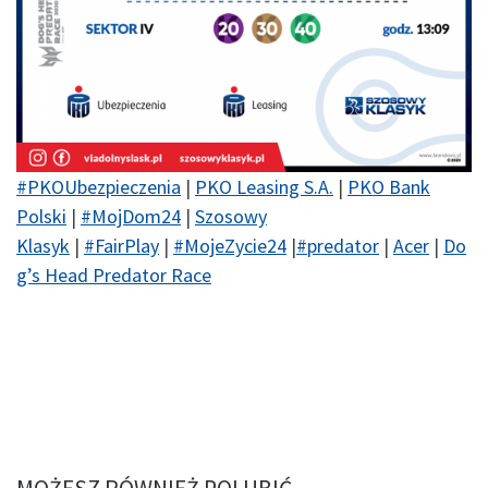
#
PKOUbezpieczenia
|
PKO Leasing S.A.
|
PKO Bank
Polski
|
#
MojDom24
|
Szosowy
Klasyk
|
#
FairPlay
|
#
MojeZycie24
|
#
predator
|
Acer
|
Do
g’s Head Predator Race