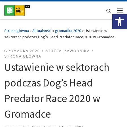
Przejdź do treści
Search
Ot
Me
Strona główna
»
Aktualności
»
gromadka 2020
»
Ustawienie w
sektorach podczas Dog’s Head Predator Race 2020 w Gromadce
GROMADKA 2020
STREFA_ZAWODNIKA
STRONA GŁÓWNA
Ustawienie w sektorach
podczas Dog’s Head
Predator Race 2020 w
Gromadce