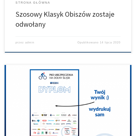
STRONA GŁÓWNA
Szosowy Klasyk Obiszów zostaje
odwołany
przez
admin
Opublikowano
14 lipca 2020
Pod poniższym linkiem można sobie wygenerować dyplom do
pobrania i samodzielnego druku. Łapcie je tu -
> https://bit.ly/2AHaiS0 #PKOUbezpieczenia | PKO Leasing
S.A. | PKO Bank Polski | #MojDom24 | Szosowy Klasyk