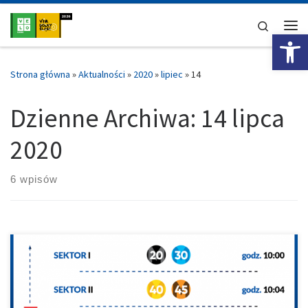
Przejdź do treści
Search
Ot
Me
Strona główna
»
Aktualności
»
2020
»
lipiec
»
14
Dzienne Archiwa:
14 lipca
2020
6 wpisów
Ustawienie w sektorach na niedzielny wyścig dla dystansu FUN. A
dystans PRO w Gromadce w sektorach ustawia się tak