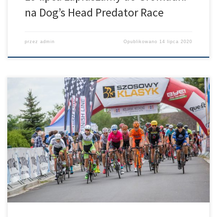
na Dog’s Head Predator Race
przez
admin
Opublikowano
14 lipca 2020
Większość Was już zapewne wie ale podajemy tą informację
oficjalnie i tutaj. Niestety ale edycja Szosowy Klasyk Obiszów
zostaje odwołana. Organizator pracuje intensywnie nad nową
lokalizacją i terminem. Zmianie ulegnie również regulamin, gdyż
Obiszów był częścią korony wiosny. Ale to przedyskutujemy
wewnętrznie i damy Wam oficjalnie znać do wyścigu w Gromadce.