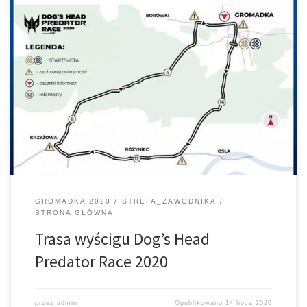
Przedstawiamy trasę następnego wyścigu
Dog’s Head Predator
Race 2020 #PKOUbezpieczenia | PKO Leasing S.A. | PKO Bank
Polski | #MojDom24 | Szosowy
Klasyk | #FairPlay | #MojeZycie24 |#predator | Acer | Dog’s Head
Predator Race
GROMADKA 2020
STREFA_ZAWODNIKA
STRONA GŁÓWNA
Trasa wyścigu Dog’s Head
Predator Race 2020
przez
admin
Opublikowano
14 lipca 2020