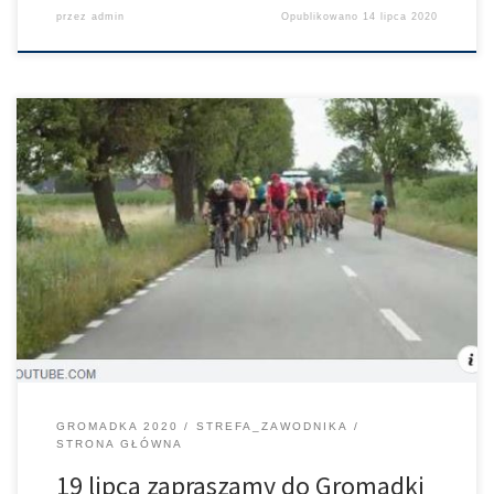
przez
admin
Opublikowano
14 lipca 2020
Wyścig po najlepszych asfaltach świata na sprawdzonej trasie
która tylko z pozoru jest taka łatwa. Dla spóźnialskich – zapisy są
jeszcze otwarte !!! #PKOUbezpieczenia | PKO Leasing S.A. | PKO
Bank Polski | #Predator | Acer | Road-Racing.pl |
GROMADKA 2020
STREFA_ZAWODNIKA
STRONA GŁÓWNA
19 lipca zapraszamy do Gromadki