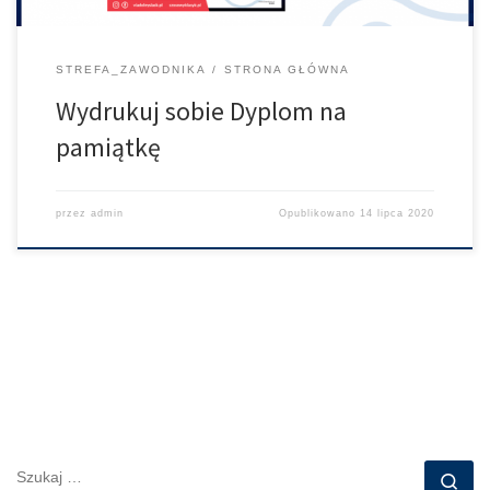
STREFA_ZAWODNIKA
STRONA GŁÓWNA
Wydrukuj sobie Dyplom na
pamiątkę
przez
admin
Opublikowano
14 lipca 2020
SZUKAJ
Szu