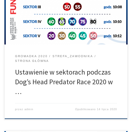
#PKOUbezpieczenia | PKO Leasing S.A. | PKO Bank
Polski | #MojDom24 | Szosowy
Klasyk | #FairPlay | #MojeZycie24 |#predator | Acer | Dog’s Head
Predator Race
GROMADKA 2020
STREFA_ZAWODNIKA
STRONA GŁÓWNA
Ustawienie w sektorach podczas
Dog’s Head Predator Race 2020 w
…
przez
admin
Opublikowano
14 lipca 2020