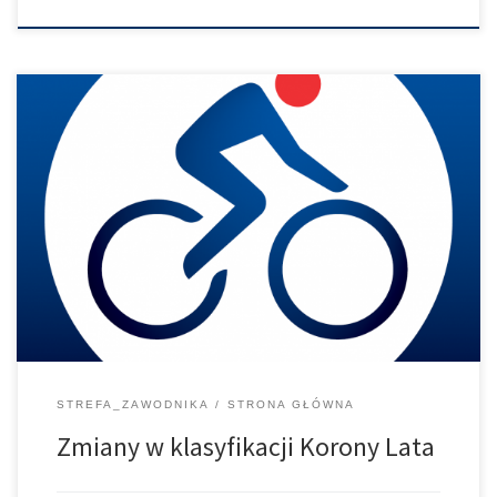
Drodzy kolarze. Ponieważ z przyczyn od nas niezależnych z
programu wyścigów wypadła edycja w Obiszowie – która
jednocześnie była zaliczona do Korony Lata, zgodnie z zapisem
w regulaminie 13. Klasyfikacja Generalna 13.1 generalna
indywidualna “Korona lata” PKO Ubezpieczenia Via Dolny Śląsk
/Sobótka ,Szklarska Poręba, Obiszów, Kowary/ do klasyfikacji
generalnej zostanie […]
STREFA_ZAWODNIKA
STRONA GŁÓWNA
Zmiany w klasyfikacji Korony Lata