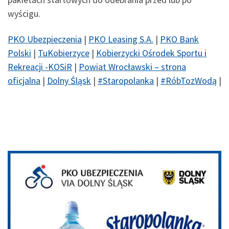
wyścigu.
PKO Ubezpieczenia
|
PKO Leasing S.A.
|
PKO Bank
Polski
|
TuKobierzyce
|
Kobierzycki Ośrodek Sportu i
Rekreacji -KOSiR
|
Powiat Wrocławski – strona
oficjalna
|
Dolny Śląsk
|
#
Staropolanka
|
#
RóbTozWodą
|