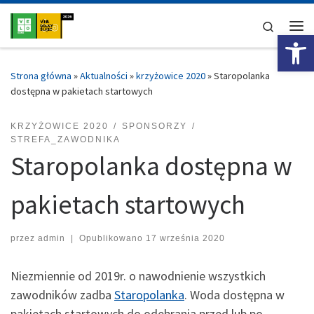
Przejdź do treści
Search
Ot
Me
Strona główna
»
Aktualności
»
krzyżowice 2020
»
Staropolanka
dostępna w pakietach startowych
KRZYŻOWICE 2020
SPONSORZY
STREFA_ZAWODNIKA
Staropolanka dostępna w
pakietach startowych
przez
admin
|
Opublikowano
17 września 2020
Niezmiennie od 2019r. o nawodnienie wszystkich
zawodników zadba
Staropolanka
. Woda dostępna w
pakietach startowych do odebrania przed lub po