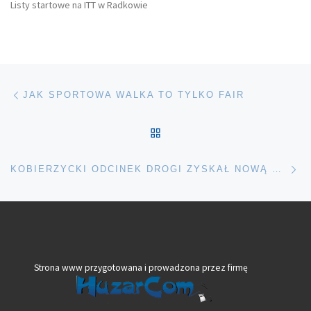
Listy startowe na ITT w Radkowie
Nawigacja wpisu
Poprzedni wpis
JAK SPORTOWA WALKA TO TYLKO FAIR
POWRÓT DO LISTY POS
Na
KOBIERZYCKI ODCINEK DROGI ZYSKAŁ NOWĄ NAWIERZCHNIĘ
Strona www przygotowana i prowadzona przez firmę