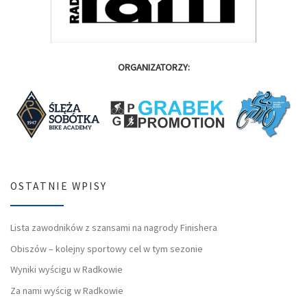
ORGANIZATORZY:
OSTATNIE WPISY
Lista zawodników z szansami na nagrody Finishera
Obiszów – kolejny sportowy cel w tym sezonie
Wyniki wyścigu w Radkowie
Za nami wyścig w Radkowie