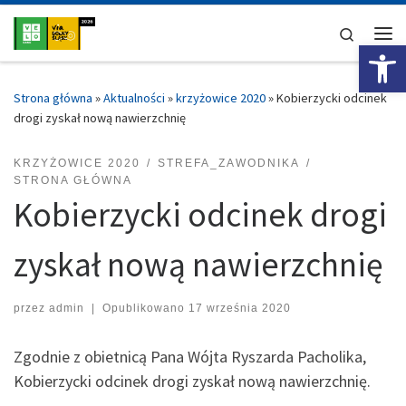
Przejdź do treści
Search
Ot
Me
Strona główna
»
Aktualności
»
krzyżowice 2020
»
Kobierzycki odcinek
drogi zyskał nową nawierzchnię
KRZYŻOWICE 2020
STREFA_ZAWODNIKA
STRONA GŁÓWNA
Kobierzycki odcinek drogi
zyskał nową nawierzchnię
przez
admin
|
Opublikowano
17 września 2020
Zgodnie z obietnicą Pana Wójta Ryszarda Pacholika,
Kobierzycki odcinek drogi zyskał nową nawierzchnię.