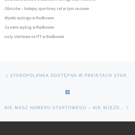
Obiszów – kolejny sportowy cel w tym sezonie
Wyniki wyścigu w Radkowie
Za nami wyścig w Radkowie
Listy startowe na ITT w Radkowie
Nawigacja wpisu
Poprzedni wpis
STAROPOLANKA DOSTĘPNA W PAKIETACH STARTOWYCH
POWRÓT DO LISTY POS
Na
NIE MASZ NUMERU STARTOWEGO – NIE WJEŻDŻAJ NA TRASĘ WYŚCIGU!