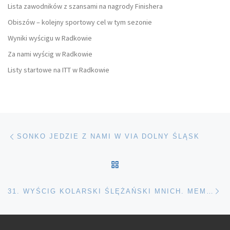
Lista zawodników z szansami na nagrody Finishera
Obiszów – kolejny sportowy cel w tym sezonie
Wyniki wyścigu w Radkowie
Za nami wyścig w Radkowie
Listy startowe na ITT w Radkowie
Nawigacja wpisu
Poprzedni wpis
SONKO JEDZIE Z NAMI W VIA DOLNY ŚLĄSK
POWRÓT DO LISTY POS
Na
31. WYŚCIG KOLARSKI ŚLĘŻAŃSKI MNICH. MEMORIAŁ ROMANA RĘGOROWICZA – TROCHĘ HISTORII