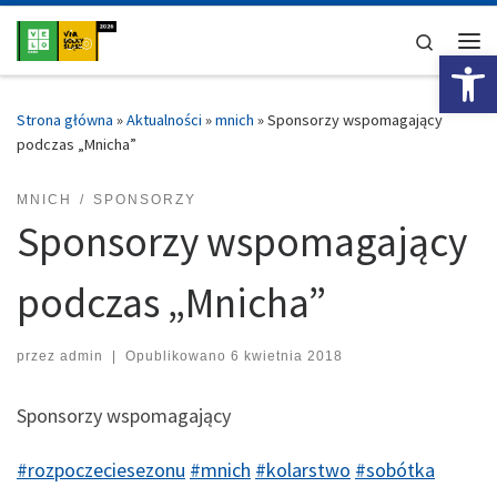
Przejdź do treści
Search
Ot
Me
Strona główna
»
Aktualności
»
mnich
»
Sponsorzy wspomagający
podczas „Mnicha”
MNICH
SPONSORZY
Sponsorzy wspomagający
podczas „Mnicha”
przez
admin
|
Opublikowano
6 kwietnia 2018
Sponsorzy wspomagający
#
rozpoczeciesezonu
#
mnich
#
kolarstwo
#
sobótka