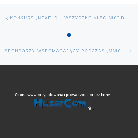
Nawigacja wpisu
Poprzedni wpis
KONKURS „NEXELO – WSZYSTKO ALBO NIC” DLA UCZESTNIKÓW CYKLU VIA DOLNY ŚLĄSK
POWRÓT DO LISTY POS
Na
SPONSORZY WSPOMAGAJĄCY PODCZAS „MNICHA”
Strona www przygotowana i prowadzona przez firmę