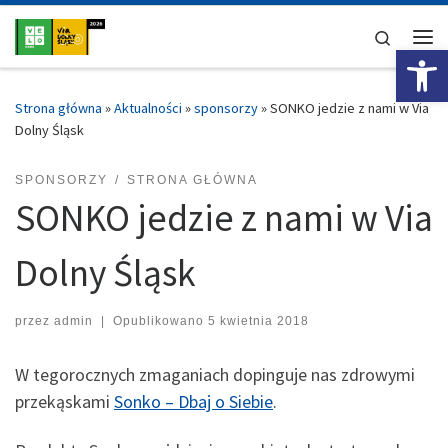
Przejdź do treści
Search
Ot
Me
Strona główna
»
Aktualności
»
sponsorzy
»
SONKO jedzie z nami w Via
Dolny Śląsk
SPONSORZY
STRONA GŁÓWNA
SONKO jedzie z nami w Via
Dolny Śląsk
przez
admin
|
Opublikowano
5 kwietnia 2018
W tegorocznych zmaganiach dopinguje nas zdrowymi
przekąskami
Sonko – Dbaj o Siebie
.