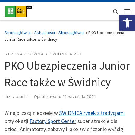
Przejdź do treści
Search
Ot
Me
Strona główna
»
Aktualności
»
Strona główna
»
PKO Ubezpieczenia
Junior Race także w Świdnicy
STRONA GŁÓWNA
ŚWIDNICA 2021
PKO Ubezpieczenia Junior
Race także w Świdnicy
przez
admin
|
Opublikowano
11 września 2021
W najbliższą niedzielę w
ŚWIDNICA rynek z tradycjami
przy okazji
Factory Sport Center
super atrakcje dla
dzieci. Animatorzy, zabawy i jako zwieńczenie wyścigi