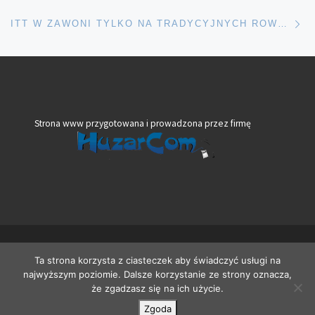
Na
ITT W ZAWONI TYLKO NA TRADYCYJNYCH ROWERACH
Strona www przygotowana i prowadzona przez firmę
© 2026
VeloBank VIA Dolny Śląsk
– Wszelkie prawa zastrzeżone
Ta strona korzysta z ciasteczek aby świadczyć usługi na
Oparte na
WP
– Zaprojektowano z
Motyw Customizr
najwyższym poziomie. Dalsze korzystanie ze strony oznacza,
że zgadzasz się na ich użycie.
Zgoda