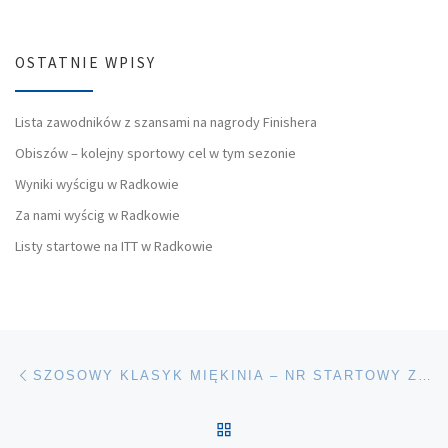
OSTATNIE WPISY
Lista zawodników z szansami na nagrody Finishera
Obiszów – kolejny sportowy cel w tym sezonie
Wyniki wyścigu w Radkowie
Za nami wyścig w Radkowie
Listy startowe na ITT w Radkowie
Nawigacja wpisu
Poprzedni wpis
SZOSOWY KLASYK MIĘKINIA – NR STARTOWY Z PRAWEJ STRONY
POWRÓT DO LISTY POS