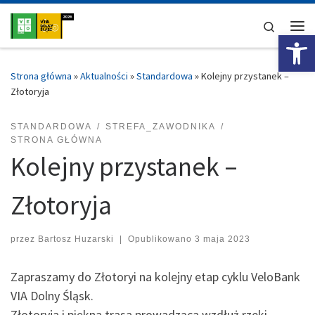
Przejdź do treści
Search
Ot
Me
Strona główna
»
Aktualności
»
Standardowa
»
Kolejny przystanek –
Złotoryja
STANDARDOWA
STREFA_ZAWODNIKA
STRONA GŁÓWNA
Kolejny przystanek –
Złotoryja
przez
Bartosz Huzarski
|
Opublikowano
3 maja 2023
Zapraszamy do Złotoryi na kolejny etap cyklu VeloBank
VIA Dolny Śląsk.
Złotoryja i piękna trasa prowadząca wzdłuż rzeki