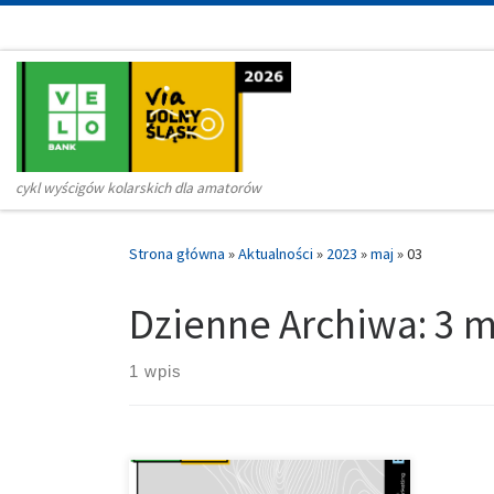
Przejdź do treści
cykl wyścigów kolarskich dla amatorów
Strona główna
»
Aktualności
»
2023
»
maj
»
03
Dzienne Archiwa:
3 m
1 wpis