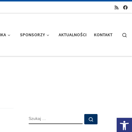
Se
IKA
SPONSORZY
AKTUALNOŚCI
KONTAKT
SZUKAJ
Ot
Szukaj …