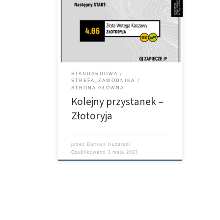
Zapraszamy do Złotoryi na kolejny
etap cyklu VeloBank VIA Dolny Śląsk.
Złotoryja i piękna trasa prowadząca
wzdłuż rzeki Kaczawy.
STANDARDOWA
STREFA_ZAWODNIKA
STRONA GŁÓWNA
Kolejny przystanek –
Złotoryja
przez
Bartosz Huzarski
Opublikowano
3 maja 2023