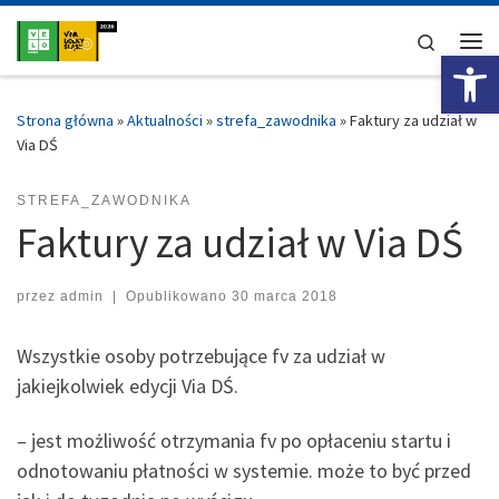
Przejdź do treści
Search
Ot
Me
Strona główna
»
Aktualności
»
strefa_zawodnika
»
Faktury za udział w
Via DŚ
STREFA_ZAWODNIKA
Faktury za udział w Via DŚ
przez
admin
|
Opublikowano
30 marca 2018
Wszystkie osoby potrzebujące fv za udział w
jakiejkolwiek edycji Via DŚ.
– jest możliwość otrzymania fv po opłaceniu startu i
odnotowaniu płatności w systemie. może to być przed