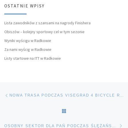
OSTATNIE WPISY
Lista zawodników z szansami na nagrody Finishera
Obiszów – kolejny sportowy cel w tym sezonie
Wyniki wyścigu w Radkowie
Za nami wyścig w Radkowie
Listy startowe na ITT w Radkowie
Nawigacja wpisu
Poprzedni wpis
NOWA TRASA PODCZAS VISEGRAD 4 BICYCLE RACE 2018
POWRÓT DO LISTY POS
Na
OSOBNY SEKTOR DLA PAŃ PODCZAS ŚLĘŻAŃSKI MNICH