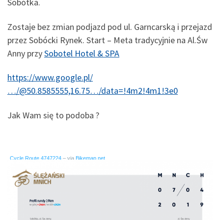
Sobótka.
Zostaje bez zmian podjazd pod ul. Garncarską i przejazd
przez Sobócki Rynek. Start – Meta tradycyjnie na Al.Św
Anny przy
Sobotel Hotel & SPA
https://www.google.pl/
…/@50.8585555,16.75…/data=!4m2!4m1!3e0
Jak Wam się to podoba ?
Cycle Route 4747224
– via
Bikemap.net