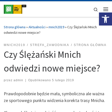
Przejdź do treści
Search
Ot
Me
Strona główna
»
Aktualności
»
mnich2019
»
Czy Ślężański Mnich
odwiedzi nowe miejsce?
MNICH2019
STREFA_ZAWODNIKA
STRONA GŁÓWNA
Czy Ślężański Mnich
odwiedzi nowe miejsce?
przez
admin
|
Opublikowano
5 lutego 2019
Prawdopodobnie będzie mała, symboliczna ale ważna
ze sportowego punktu widzenia korekta trasy Mnicha.