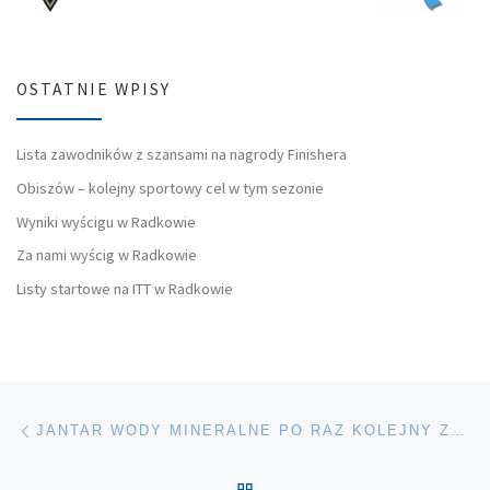
OSTATNIE WPISY
Lista zawodników z szansami na nagrody Finishera
Obiszów – kolejny sportowy cel w tym sezonie
Wyniki wyścigu w Radkowie
Za nami wyścig w Radkowie
Listy startowe na ITT w Radkowie
Nawigacja wpisu
Poprzedni wpis
JANTAR WODY MINERALNE PO RAZ KOLEJNY ZADBAJĄ O WASZE NAWODNIENIE PO WYŚCIGU
POWRÓT DO LISTY POS