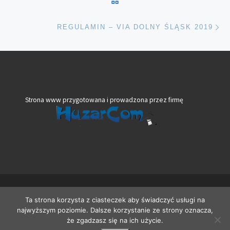
Na
REGULAMIN – VIA DOLNY ŚLĄSK 2019
Strona www przygotowana i prowadzona przez firmę
© 2026
VeloBank VIA Dolny Śląsk
– Wszelkie prawa zastrzeżone
Ta strona korzysta z ciasteczek aby świadczyć usługi na
Oparte na
WP
– Zaprojektowano z
Motyw Customizr
najwyższym poziomie. Dalsze korzystanie ze strony oznacza,
że zgadzasz się na ich użycie.