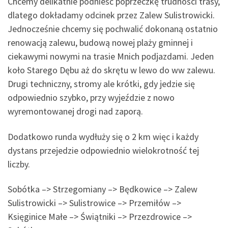
Chcemy delikatnie podnieść poprzeczkę trudności trasy,
dlatego dokładamy odcinek przez Zalew Sulistrowicki.
Jednocześnie chcemy się pochwalić dokonaną ostatnio
renowacją zalewu, budową nowej plaży gminnej i
ciekawymi nowymi na trasie Mnich podjazdami. Jeden
koło Starego Dębu aż do skrętu w lewo do ww zalewu.
Drugi techniczny, stro
my ale krótki, gdy jedzie się
odpowiednio szybko, przy wyjeździe z nowo
wyremontowanej drogi nad zaporą.
Dodatkowo runda wydłuży się o 2 km więc i każdy
dystans przejedzie odpowiednio wielokrotność tej
liczby.
Sobótka –> Strzegomiany –> Będkowice –> Zalew
Sulistrowicki –> Sulistrowice –> Przemiłów –>
Księginice Małe –> Świątniki –> Przezdrowice –>