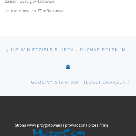
Za nami wyścig w Radkowie
Listy startowe na ITT w Radkowie
Nawigacja wpisu
Poprzedni wpis
JUŻ W NIEDZIELĘ 5 LIPCA – PUCHAR POLSKI MTB
POWRÓT DO LISTY POS
Na
GODZINY STARTÓW I ILOŚCI OKRĄŻEŃ
Strona www przygotowana i prowadzona przez firmę