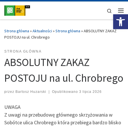
Przejdź do treści
Search
Ot
Me
Strona główna
»
Aktualności
»
Strona główna
»
ABSOLUTNY ZAKAZ
POSTOJU na ul. Chrobrego
STRONA GŁÓWNA
ABSOLUTNY ZAKAZ
POSTOJU na ul. Chrobrego
przez
Bartosz Huzarski
|
Opublikowano
3 lipca 2026
UWAGA
Z uwagi na przebudowę głównego skrzyżowania w
Sobótce ulica Chrobrego która przebiega bardzo blisko