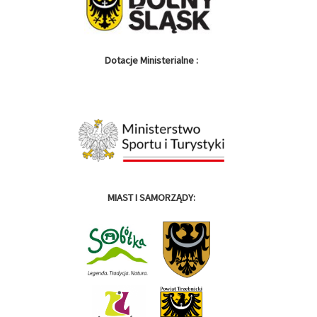
aną
kończy wyścigowy sezon.
ski
Zapraszamy serdecznie do
ń […]
Sobótki na dwa dni
rowerowych […]
Dotacje Ministerialne :
MIAST I SAMORZĄDY: