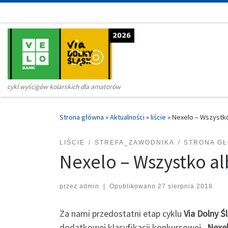
Przejdź do treści
cykl wyścigów kolarskich dla amatorów
Strona główna
»
Aktualności
»
liście
»
Nexelo – Wszystko
LIŚCIE
STREFA_ZAWODNIKA
STRONA G
Nexelo – Wszystko al
przez
admin
|
Opublikowano
27 sierpnia 2018
Za nami przedostatni etap cyklu
Via Dolny Ś
dodatkowej klasyfikacji konkursowej „
Nexel