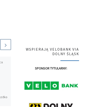
WSPIERAJĄ VELOBANK VIA
DOLNY ŚLĄSK
ca
Opublikowano
4
października 2022
SPONSOR TYTULARNY:
Rozkład jazdy na
finał sezonu
#RowerowyWeekend w
ystko
Gmina Sobótka – rozkład
jazdy. Czyli Dolny Śląsk