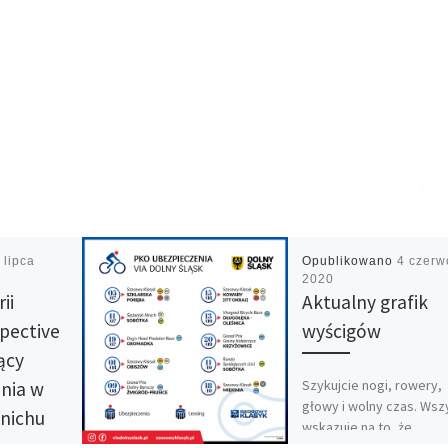
 lipca
Opublikowano
4 czerw
2020
ii
Aktualny grafik
pective
wyścigów
ący
Szykujcie nogi, rowery,
nia w
głowy i wolny czas. Wsz
nichu
wskazuje na to, że