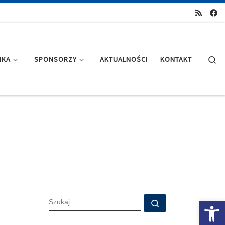
Se
IKA
SPONSORZY
AKTUALNOŚCI
KONTAKT
SZUKAJ
Ot
Szukaj …