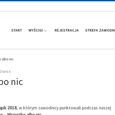
START
WYŚCIGI
REJESTRACJA
STREFA ZAWODN
 albo nic
ŁÓWNA
bo nic
ląsk 2018
, w którym zawodnicy punktowali podczas naszej
o – Wszystko albo nic
„.