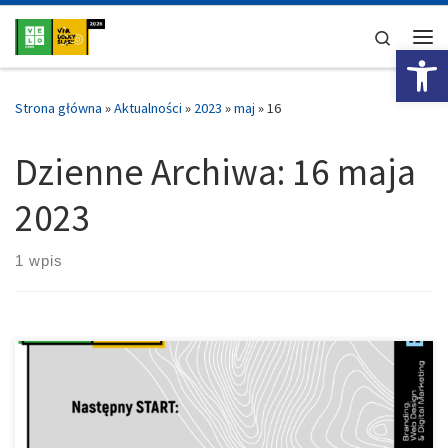
Przejdź do treści
Search
Ot
Me
Strona główna
»
Aktualności
»
2023
»
maj
»
16
Dzienne Archiwa:
16 maja
2023
1 wpis
Pytacie, dzwonicie więc odpowiadamy. Podczas etapu ITT w
Zawoni, zakazane są rowery czasowe oraz przystawki na