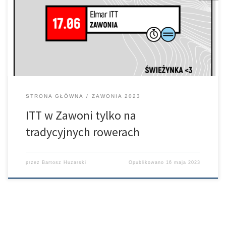
kierownicę – tzw.lemondki. Odpowiedni zapis pojawił się w
komunikacie organizatora dotyczącym tego wyścigu. Korekcie
uległ też regulamin główny. Dlaczego ? po pierwsze ze
względów bezpieczeństwa. po drugie chcemy dać wszystkim
równe szanse w rywalizacji […]
STRONA GŁÓWNA
ZAWONIA 2023
ITT w Zawoni tylko na
tradycyjnych rowerach
przez
Bartosz Huzarski
Opublikowano
16 maja 2023