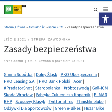
Przejdź do treści
Search
Ot
Me
Strona główna
»
Aktualności
»
liście 2021
»
Zasady bezpieczeństwa
LIŚCIE 2021
STREFA_ZAWODNIKA
Zasady bezpieczeństwa
przez
admin
|
Opublikowano
8 października 2021
Gmina Sobótka
|
Dolny Śląsk
|
PKO Ubezpieczenia
|
PKO Leasing S.A.
|
PKO Bank Polski
|
Acer
|
#PredatorShot
|
Staropolanka
|
#róbtozwodą
|
Gall-ICM
Skoda Wrocław
|
Fabryka Cukiernicza Kopernik
|
ELMAR
BHP
|
Szosowy Klasyk
|
#vittoriatires
|
#finishlinelube
|
Odżywki Dla Sportowców
|
Green e-Bikes
|
Huzar Bike