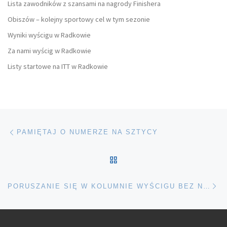
Lista zawodników z szansami na nagrody Finishera
Obiszów – kolejny sportowy cel w tym sezonie
Wyniki wyścigu w Radkowie
Za nami wyścig w Radkowie
Listy startowe na ITT w Radkowie
Nawigacja wpisu
Poprzedni wpis
PAMIĘTAJ O NUMERZE NA SZTYCY
POWRÓT DO LISTY POS
Na
PORUSZANIE SIĘ W KOLUMNIE WYŚCIGU BEZ NUMERU ZABRONIONE