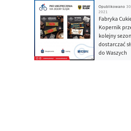
Opublikowano
30
2021
Fabryka Cuki
Kopernik prz
kolejny sezo
dostarczać s
do Waszych
pakietów st
Z wielka radością
informujemy, że F
Cukiernicza Koper
kolejny sezon będ
dostarczać słodko
Waszych pakietó
startowych. Katarz
Serca Toruńskie c