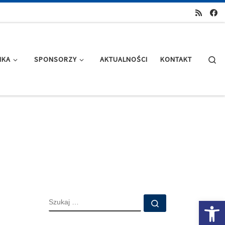
Se
IKA
SPONSORZY
AKTUALNOŚCI
KONTAKT
SZUKAJ
Ot
Szukaj …