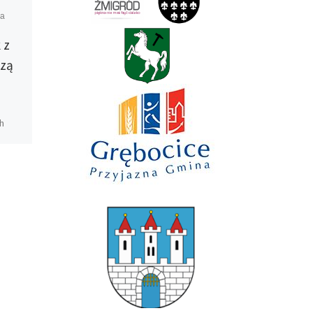
ca
Opublikowano
6 kwietnia
2019
 z
Firma Velo
czą
przedstawiciel marki
Vittoria na Polskę
objęła szerokim
h
wsparciem cały cykl
naszych wyścigów
emy,
Czekaliśmy z tym do samego
końca. Dzisiaj
przedstawiamy jednego z
głównych sponsorów cyklu
VIA DŚ & Szosowy Klasyk na
rok 2019. Firma Velo mająca
[…]