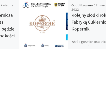
 kwietnia
Opublikowano
17 mar
2022
ernicza
Kolejny słodki rok
ez
Fabryką Cukierni
n będzie
Kopernik
łodkości
Wśród gorzkich ostatnic
tygodni dziś będzie na
artowych
słodko. Z wielką
przyjemnością informuj
że Fabryka Cukiernicza
Kopernik zostaje z nami
abryka
również w tym […]
nik przez
zie
ści do
w
ynki,
zy […]