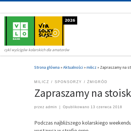
Przejdź do treści
cykl wyścigów kolarskich dla amatorów
Strona główna
»
Aktualności
»
milicz
»
Zapraszamy na st
MILICZ
SPONSORZY
ŻMIGRÓD
Zapraszamy na stoisk
przez
admin
|
Opublikowano
13 czerwca 2018
Podczas najbliższego kolarskiego weekendu 
wystawca w strefie expo.