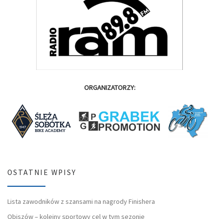
ORGANIZATORZY:
OSTATNIE WPISY
Lista zawodników z szansami na nagrody Finishera
Obiszów – kolejny sportowy cel w tym sezonie