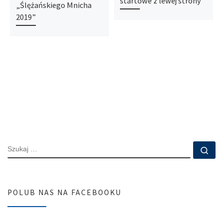
startowe z lewej strony
„Ślężańskiego Mnicha
2019”
SZUKAJ
Szu
POLUB NAS NA FACEBOOKU