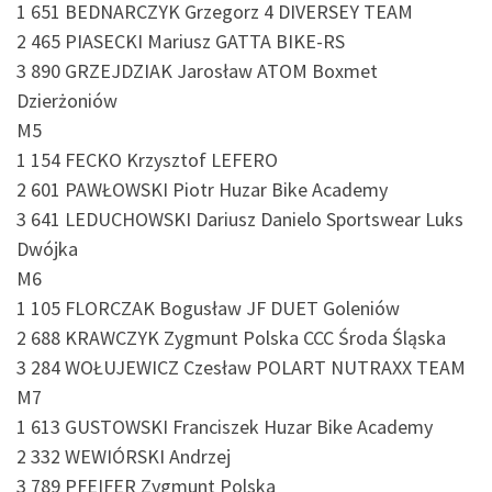
1 651 BEDNARCZYK Grzegorz 4 DIVERSEY TEAM
2 465 PIASECKI Mariusz GATTA BIKE-RS
3 890 GRZEJDZIAK Jarosław ATOM Boxmet
Dzierżoniów
M5
1 154 FECKO Krzysztof LEFERO
2 601 PAWŁOWSKI Piotr Huzar Bike Academy
3 641 LEDUCHOWSKI Dariusz Danielo Sportswear Luks
Dwójka
M6
1 105 FLORCZAK Bogusław JF DUET Goleniów
2 688 KRAWCZYK Zygmunt Polska CCC Środa Śląska
3 284 WOŁUJEWICZ Czesław POLART NUTRAXX TEAM
M7
1 613 GUSTOWSKI Franciszek Huzar Bike Academy
2 332 WEWIÓRSKI Andrzej
3 789 PFEIFER Zygmunt Polska