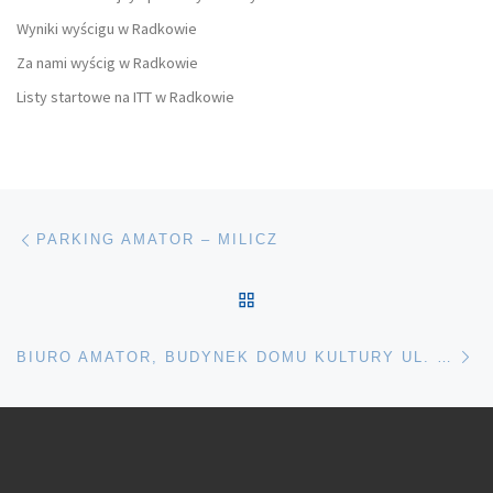
Wyniki wyścigu w Radkowie
Za nami wyścig w Radkowie
Listy startowe na ITT w Radkowie
Nawigacja wpisu
Poprzedni wpis
PARKING AMATOR – MILICZ
POWRÓT DO LISTY POS
Na
BIURO AMATOR, BUDYNEK DOMU KULTURY UL. RYBACKA.