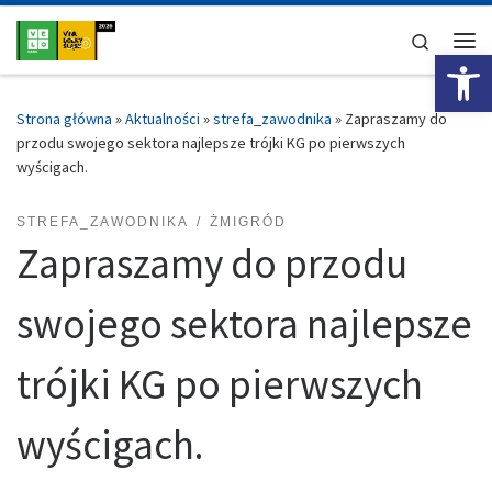
Przejdź do treści
Search
Ot
Me
Strona główna
»
Aktualności
»
strefa_zawodnika
»
Zapraszamy do
przodu swojego sektora najlepsze trójki KG po pierwszych
wyścigach.
STREFA_ZAWODNIKA
ŻMIGRÓD
Zapraszamy do przodu
swojego sektora najlepsze
trójki KG po pierwszych
wyścigach.