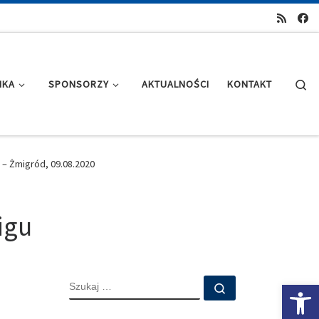
Se
IKA
SPONSORZY
AKTUALNOŚCI
KONTAKT
 – Żmigród, 09.08.2020
igu
SZUKAJ
Ot
Szukaj …