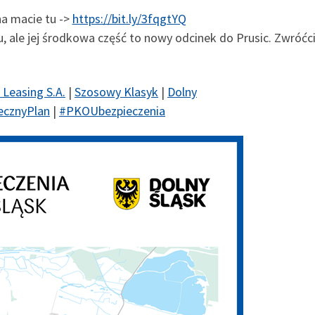
na macie tu ->
https://bit.ly/3fqgtYQ
, ale jej środkowa część to nowy odcinek do Prusic. Zwróćc
Leasing S.A.
|
Szosowy Klasyk
|
Dolny
ecznyPlan
|
#
PKOUbezpieczenia