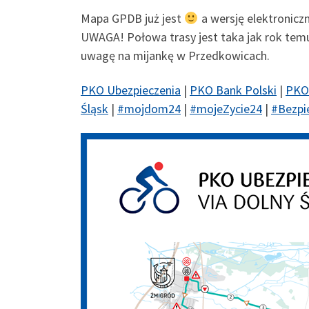
Mapa GPDB już jest
a wersję elektronicz
UWAGA! Połowa trasy jest taka jak rok temu
uwagę na mijankę w Przedkowicach.
PKO Ubezpieczenia
|
PKO Bank Polski
|
PKO 
Śląsk
|
#
mojdom24
|
#
mojeZycie24
|
#
Bezpi