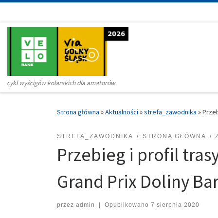
Przejdź do treści
cykl wyścigów kolarskich dla amatorów
Strona główna
»
Aktualności
»
strefa_zawodnika
»
Przeb
STREFA_ZAWODNIKA
STRONA GŁÓWNA
Przebieg i profil tra
Grand Prix Doliny Ba
przez
admin
|
Opublikowano
7 sierpnia 2020