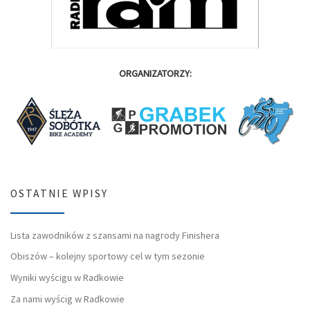
ORGANIZATORZY:
OSTATNIE WPISY
Lista zawodników z szansami na nagrody Finishera
Obiszów – kolejny sportowy cel w tym sezonie
Wyniki wyścigu w Radkowie
Za nami wyścig w Radkowie