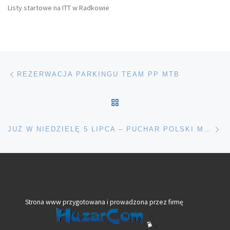
Listy startowe na ITT w Radkowie
Nawigacja wpisu
Poprzedni wpis
REZERWACJA PARKINGU TEAM PP MTB
POWRÓT DO LISTY POS
Na
JUŻ W NIEDZIELĘ 5 LIPCA – PUCHAR POLSKI MTB
Strona www przygotowana i prowadzona przez firmę