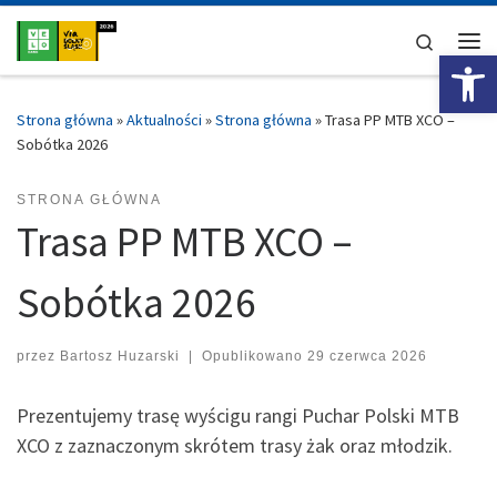
Przejdź do treści
Search
Ot
Me
Strona główna
»
Aktualności
»
Strona główna
»
Trasa PP MTB XCO –
Sobótka 2026
STRONA GŁÓWNA
Trasa PP MTB XCO –
Sobótka 2026
przez
Bartosz Huzarski
|
Opublikowano
29 czerwca 2026
Prezentujemy trasę wyścigu rangi Puchar Polski MTB
XCO z zaznaczonym skrótem trasy żak oraz młodzik.