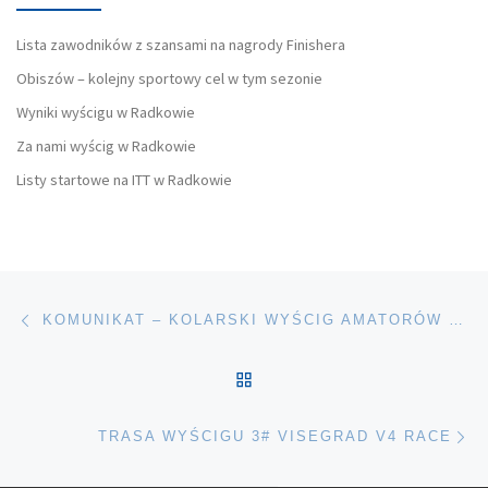
Lista zawodników z szansami na nagrody Finishera
Obiszów – kolejny sportowy cel w tym sezonie
Wyniki wyścigu w Radkowie
Za nami wyścig w Radkowie
Listy startowe na ITT w Radkowie
Nawigacja wpisu
Poprzedni wpis
KOMUNIKAT – KOLARSKI WYŚCIG AMATORÓW – VISEGRAD GRAND PRIX POLSKI
POWRÓT DO LISTY POS
Na
TRASA WYŚCIGU 3# VISEGRAD V4 RACE