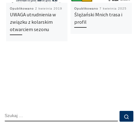
Opublikowano
2 kwietnia 2019
Opublikowano
7 kwietnia 2025
UWAGA utrudnienia w
Ślężański Mnich trasa i
związku z kolarskim
profil
otwarciem sezonu
SZUKAJ
Szu