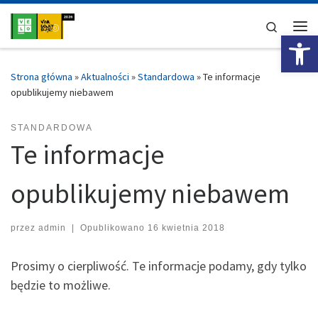
Przejdź do treści
Search
Ot
Me
Strona główna
»
Aktualności
»
Standardowa
»
Te informacje
opublikujemy niebawem
STANDARDOWA
Te informacje
opublikujemy niebawem
przez
admin
|
Opublikowano
16 kwietnia 2018
Prosimy o cierpliwość. Te informacje podamy, gdy tylko
będzie to możliwe.