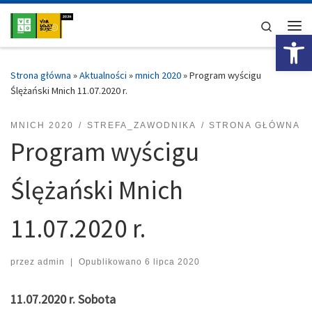
Przejdź do treści
Search
Ot
Me
Strona główna
»
Aktualności
»
mnich 2020
»
Program wyścigu
Ślężański Mnich 11.07.2020 r.
MNICH 2020
STREFA_ZAWODNIKA
STRONA GŁÓWNA
Program wyścigu
Ślężański Mnich
11.07.2020 r.
przez
admin
|
Opublikowano
6 lipca 2020
11.07.2020 r. Sobota