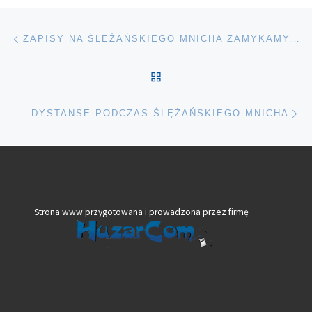
Nawigacja wpisu
Poprzedni wpis
ZAPISY NA ŚLEŻAŃSKIEGO MNICHA ZAMYKAMY 5.07.2020 O PÓŁNOCY
POWRÓT DO LISTY POS
Na
DYSTANSE PODCZAS ŚLĘŻAŃSKIEGO MNICHA
Strona www przygotowana i prowadzona przez firmę