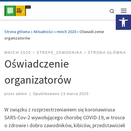
Przejdź do treści
Search
Ot
Me
Strona główna
»
Aktualności
»
mnich 2020
»
Oświadczenie
organizatorów
MNICH 2020
STREFA_ZAWODNIKA
STRONA GŁÓWNA
Oświadczenie
organizatorów
przez
admin
|
Opublikowano
13 marca 2020
W związku z rozprzestrzenianiem się koronawirusa
SARS-Cov-2 wywołującego chorobę COVID-19, w trosce
o zdrowie i dobro zawodników, kibiców, przedstawicieli