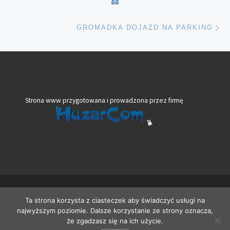
Na
GROMADKA DOJAZD NA PARKING
Strona www przygotowana i prowadzona przez firmę
© 2026
VeloBank VIA Dolny Śląsk
– Wszelkie prawa zastrzeżone
Ta strona korzysta z ciasteczek aby świadczyć usługi na
Oparte na
WP
– Zaprojektowano z
Motyw Customizr
najwyższym poziomie. Dalsze korzystanie ze strony oznacza,
że zgadzasz się na ich użycie.