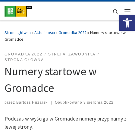
Przejdź do treści
Search
Ot
Me
Strona główna
»
Aktualności
»
Gromadka 2022
»
Numery startowe w
Gromadce
GROMADKA 2022
STREFA_ZAWODNIKA
STRONA GŁÓWNA
Numery startowe w
Gromadce
przez
Bartosz Huzarski
|
Opublikowano
3 sierpnia 2022
Podczas w wyścigu w Gromadce numery przypinamy z
lewej strony.