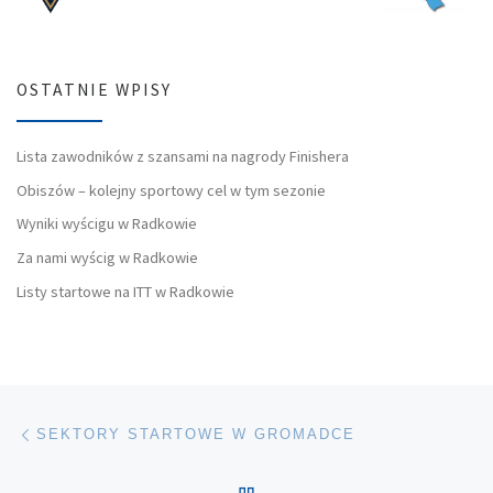
OSTATNIE WPISY
Lista zawodników z szansami na nagrody Finishera
Obiszów – kolejny sportowy cel w tym sezonie
Wyniki wyścigu w Radkowie
Za nami wyścig w Radkowie
Listy startowe na ITT w Radkowie
Nawigacja wpisu
Poprzedni wpis
SEKTORY STARTOWE W GROMADCE
POWRÓT DO LISTY POS