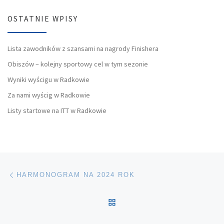
OSTATNIE WPISY
Lista zawodników z szansami na nagrody Finishera
Obiszów – kolejny sportowy cel w tym sezonie
Wyniki wyścigu w Radkowie
Za nami wyścig w Radkowie
Listy startowe na ITT w Radkowie
Nawigacja wpisu
Poprzedni wpis
HARMONOGRAM NA 2024 ROK
POWRÓT DO LISTY POS
Na