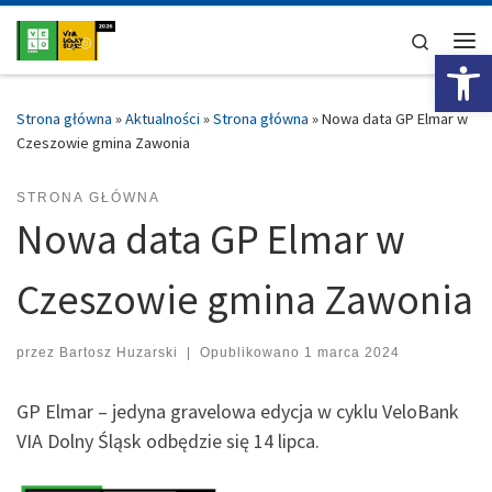
Przejdź do treści
Search
Ot
Me
Strona główna
»
Aktualności
»
Strona główna
»
Nowa data GP Elmar w
Czeszowie gmina Zawonia
STRONA GŁÓWNA
Nowa data GP Elmar w
Czeszowie gmina Zawonia
przez
Bartosz Huzarski
|
Opublikowano
1 marca 2024
GP Elmar – jedyna gravelowa edycja w cyklu VeloBank
VIA Dolny Śląsk odbędzie się 14 lipca.