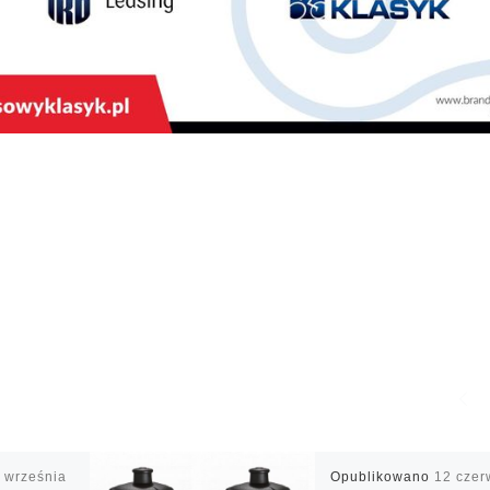
 września
Opublikowano
12 czer