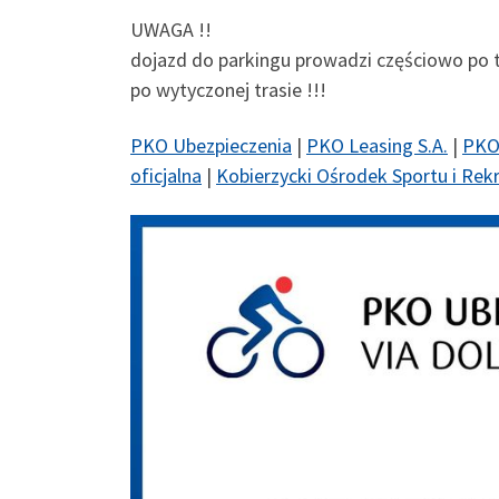
UWAGA !!
dojazd do parkingu prowadzi częściowo po t
po wytyczonej trasie !!!
PKO Ubezpieczenia
|
PKO Leasing S.A.
|
PKO
oficjalna
|
Kobierzycki Ośrodek Sportu i Rekr