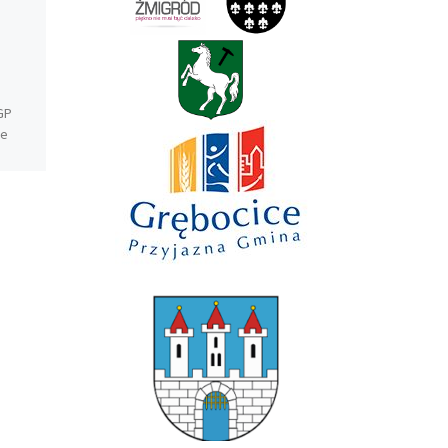
2024
Baumatech – nowym
sponsorem w 2024
roku
GP
ie
BAUMATECH – SOLIDNE
FUNDAMENTY DLA
NOWOCZESNYCH INWESTYCJI
go
BUDOWLANYCH Firma
lny
Baumatech powstała w 2005
r. Dostarczamy naszym
klientom kompleksową
obsługę inwestycji
budowlanych wykorzystując
[…]