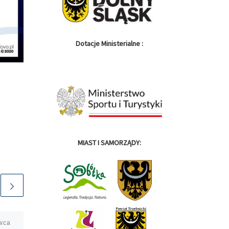
Dotacje Ministerialne :
MIAST I SAMORZĄDY:
wca
Opublikowano
2 kwietnia