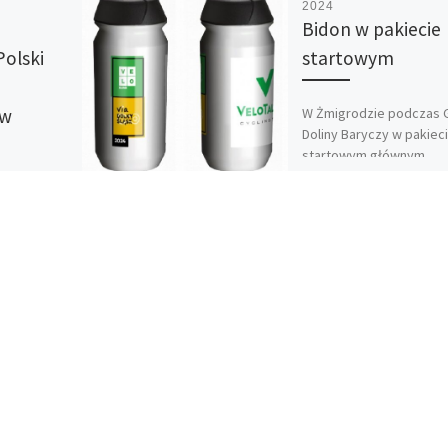
2024
Bidon w pakiecie
Polski
startowym
W Żmigrodzie podczas 
 w
Doliny Baryczy w pakiec
startowym głównym
gadżetem będzie bidon
włoskiej firmy Tacx z lo
wyścigu VeloBank VIA Do
[…]
a Sobótka
z
dwokacka
ą zaszczyt
ch
zawodów
 Otwarte