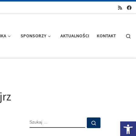
Se
IKA
SPONSORZY
AKTUALNOŚCI
KONTAKT
jrz
SZUKAJ
Ot
Szukaj …