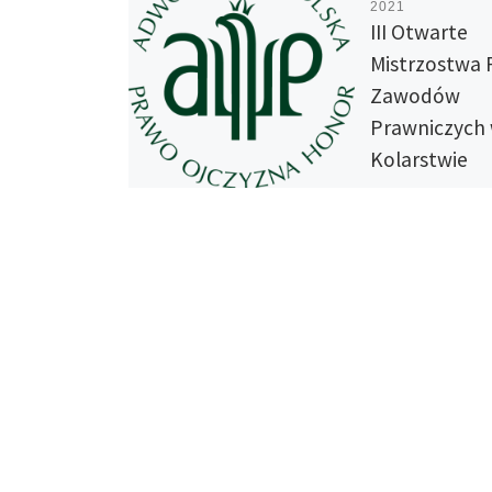
2021
III Otwarte
Mistrzostwa 
Zawodów
Prawniczych
Kolarstwie
Szosowym –
10.10.2021 r.
ZAPROSZENIE Ślęż
Bike Academy ora
Okręgowa Rada A
we Wrocławiu maj
zaprosić wszystki
przedstawicieli 
prawniczych na III
Mistrzostwa […]