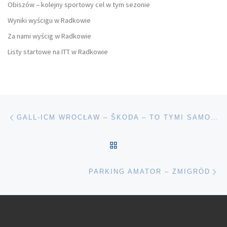
Obiszów – kolejny sportowy cel w tym sezonie
Wyniki wyścigu w Radkowie
Za nami wyścig w Radkowie
Listy startowe na ITT w Radkowie
Nawigacja wpisu
Poprzedni wpis
GALL-ICM WROCŁAW – ŠKODA – TO TYMI SAMOCHODAMI BĘDZIEMY WAS PILOTOWAĆ
POWRÓT DO LISTY POS
Na
PARKING AMATOR – ŻMIGRÓD