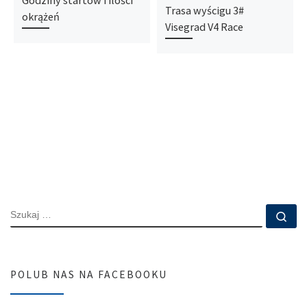
Godziny startów i ilości
Trasa wyścigu 3#
okrążeń
Visegrad V4 Race
SZUKAJ
Szu
POLUB NAS NA FACEBOOKU