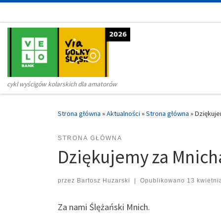
Przejdź do treści
cykl wyścigów kolarskich dla amatorów
Strona główna
»
Aktualności
»
Strona główna
»
Dziękuje
STRONA GŁÓWNA
Dziękujemy za Mnich
przez
Bartosz Huzarski
|
Opublikowano
13 kwietni
Za nami Ślężański Mnich.