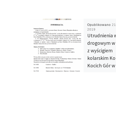
Opublikowano
21
2019
Utrudnienia 
drogowym w 
z wyścigiem
kolarskim K
Kocich Gór w
Zawonia i Dłu