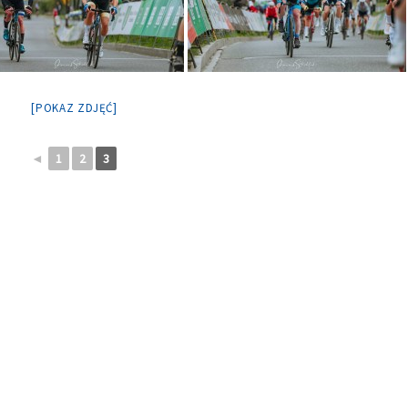
[POKAZ ZDJĘĆ]
◄
1
2
3