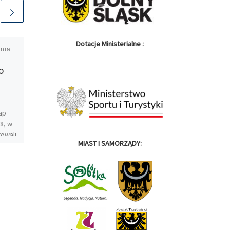
Dotacje Ministerialne :
pnia
Opublikowano
11
października 2018
o
Specjalne wozy
serwisowe Vittoria
Car Service na trasie
ap
„Rundy spadających
18, w
liści”
owali
MIAST I SAMORZĄDY:
owej
odczas finałowego wyścigu z
o
cyklu Via Dolny Śląsk, czyli
„Rundy spadających liści”,
zobaczycie na trasie
specjalne wozy serwisowe
Vittoria Car Service. Pewnie
kojarzycie […]