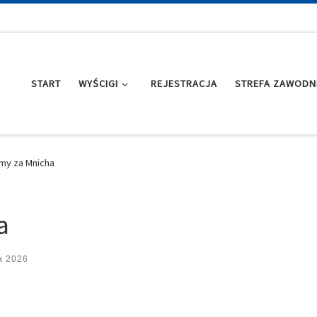
START
WYŚCIGI
REJESTRACJA
STREFA ZAWODN
my za Mnicha
a
a 2026