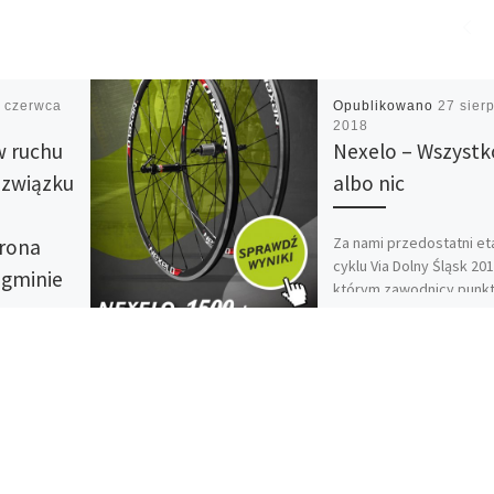
 czerwca
Opublikowano
27 sier
2018
w ruchu
Nexelo – Wszystk
związku
albo nic
Za nami przedostatni et
orona
cyklu Via Dolny Śląsk 20
 gminie
którym zawodnicy punkt
gołęka.
podczas naszej dodatk
klasyfikacji konkursowej
„Nexelo – Wszystko alb
nic„. […]