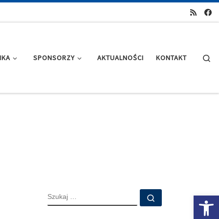
Se
IKA
SPONSORZY
AKTUALNOŚCI
KONTAKT
SZUKAJ
Ot
Szukaj …