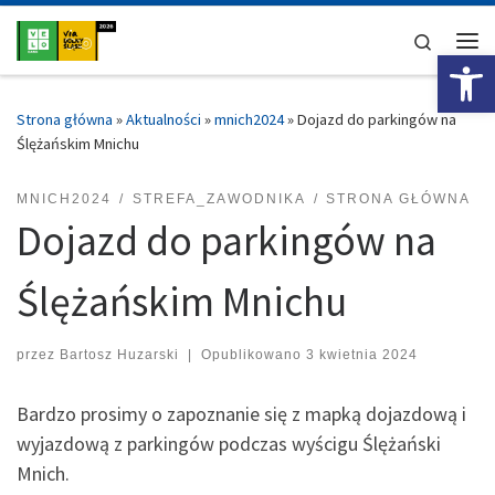
Przejdź do treści
Search
Ot
Me
Strona główna
»
Aktualności
»
mnich2024
»
Dojazd do parkingów na
Ślężańskim Mnichu
MNICH2024
STREFA_ZAWODNIKA
STRONA GŁÓWNA
Dojazd do parkingów na
Ślężańskim Mnichu
przez
Bartosz Huzarski
|
Opublikowano
3 kwietnia 2024
Bardzo prosimy o zapoznanie się z mapką dojazdową i
wyjazdową z parkingów podczas wyścigu Ślężański
Mnich.