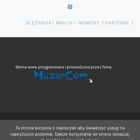
POWRÓT DO LISTY POS
Na
ŚLĘŻAŃSKI MNICH – NUMERY STARTOWE
Strona www przygotowana i prowadzona przez firmę
© 2026
VeloBank VIA Dolny Śląsk
– Wszelkie prawa zastrzeżone
Ta strona korzysta z ciasteczek aby świadczyć usługi na
Oparte na
WP
– Zaprojektowano z
Motyw Customizr
najwyższym poziomie. Dalsze korzystanie ze strony oznacza,