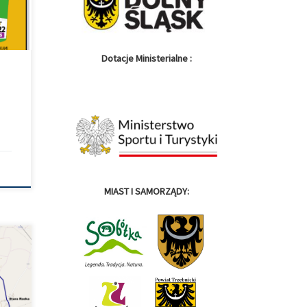
w
ramu
ch
Dotacje Ministerialne :
.
MIAST I SAMORZĄDY:
asa z
 na
 przy
 się