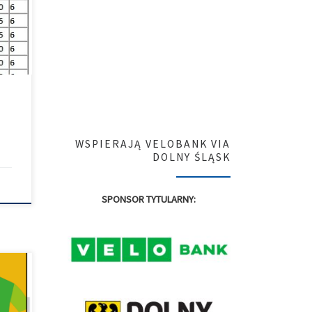
a
dzie
 dla
etu
ch
WSPIERAJĄ VELOBANK VIA
DOLNY ŚLĄSK
SPONSOR TYTULARNY:
alna
amy z