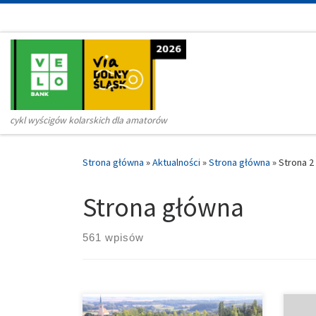
Przejdź do treści
cykl wyścigów kolarskich dla amatorów
Strona główna
»
Aktualności
»
Strona główna
»
Strona 2
Strona główna
561 wpisów
Via otwiera się na MTB. W tym roku
Sezo