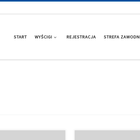
START
WYŚCIGI
REJESTRACJA
STREFA ZAWODN
n 2026 zaczynamy tradycyjnie w
Wyniki ostatniej edycji VeloBank 