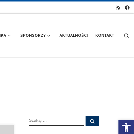
Se
IKA
SPONSORZY
AKTUALNOŚCI
KONTAKT
SZUKAJ
Ot
Szukaj …
VIA