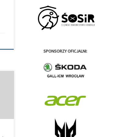
.
SPONSORZY OFICJALNI:
ne
ako
 taki
 co