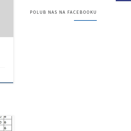
POLUB NAS NA FACEBOOKU
w
ramu
ch
 […]
w tym
ich