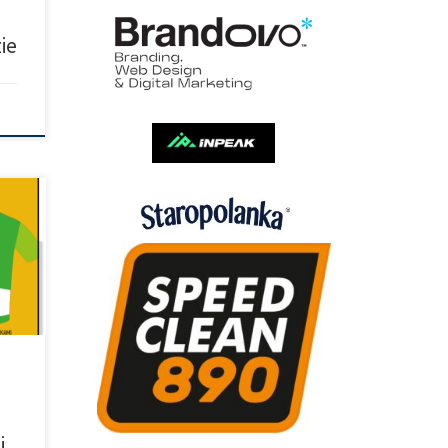
ie
e na
owe
ulki
j