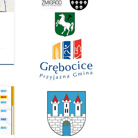
ć z
>
dy/2
 na
olny
ego
etu
ch