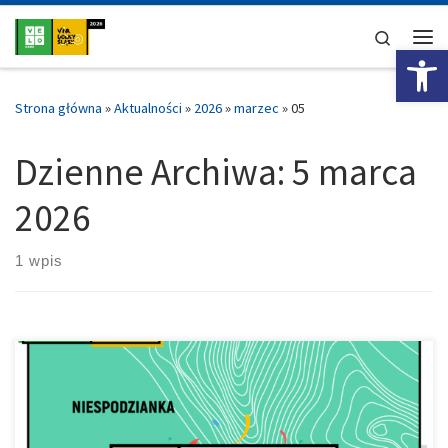
Przejdź do treści
Search
Ot
Me
Strona główna
»
Aktualności
»
2026
»
marzec
»
05
Dzienne Archiwa:
5 marca
2026
1 wpis
Lubimy takie newsy, lubimy też takie miejsca i samorządy. Otwarte