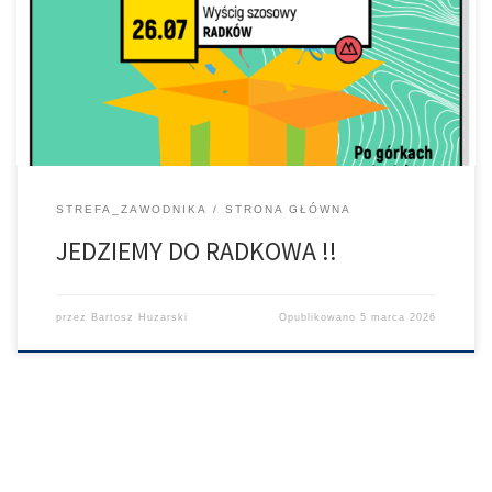
na współpracę i przyjazne rowerzystom. W krainie Gór Stołowych,
właściwie u ich podnóża spotkamy się na nowej edycji VeloBank
VIA Dolny Śląsk – 26 lipca 2026 r. Tak więc w tym roku oprócz 2
imprez na rowerach MTB, będziemy mieli […]
STREFA_ZAWODNIKA
STRONA GŁÓWNA
JEDZIEMY DO RADKOWA !!
przez
Bartosz Huzarski
Opublikowano
5 marca 2026