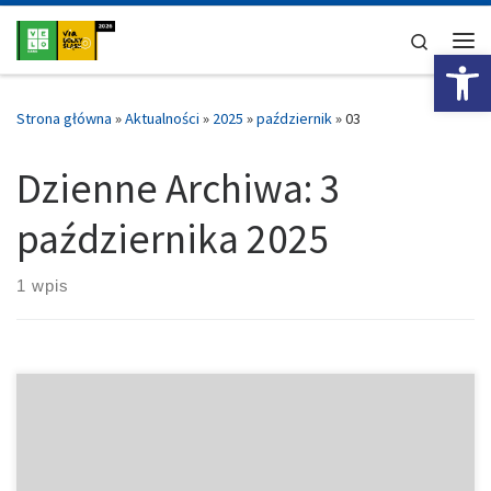
Przejdź do treści
Search
Ot
Me
Strona główna
»
Aktualności
»
2025
»
październik
»
03
Dzienne Archiwa:
3
października 2025
1 wpis
13:00 – dekoracja za edycję KOBIETY / HOBBY / AMATOR / FUN