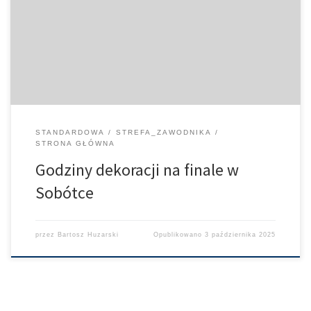
M65+ / Dekoracja Klasyfikacja Generalna Kobiety / FUN M65+
Dekoracja drużyna Senior+ 15:00 – dekoracja FINISHER 15:15 –
dekoracja za edycję PRO / SPORT / ADVENTURE Dekoracja za
klasyfikację generalną PRO / SPORT 15:45 – […]
STANDARDOWA
STREFA_ZAWODNIKA
STRONA GŁÓWNA
Godziny dekoracji na finale w
Sobótce
przez
Bartosz Huzarski
Opublikowano
3 października 2025