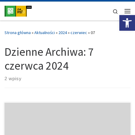
Przejdź do treści
Search
Ot
Me
Strona główna
»
Aktualności
»
2024
»
czerwiec
»
07
Dzienne Archiwa:
7
czerwca 2024
2 wpisy