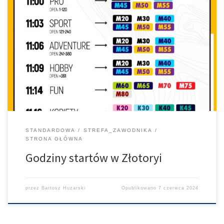
W Złotoryi na trzecim etapie cyklu, Szosowy Klasyk Złota Wstęga
Kaczawy startujemy według rozpiski podanej na grafice poniżej.
STANDARDOWA
STREFA_ZAWODNIKA
STRONA GŁÓWNA
Godziny startów w Złotoryi
przez
Bartosz Huzarski
Opublikowano
7 czerwca 2024