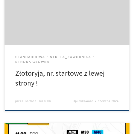
W Złotoryi na Złotej Wstędze Kaczawy numery startowe
przypinamy po lewej stronie. Do zobaczenia na starcie
STANDARDOWA
STREFA_ZAWODNIKA
STRONA GŁÓWNA
Złotoryja, nr. startowe z lewej
strony !
przez
Bartosz Huzarski
Opublikowano
7 czerwca 2024