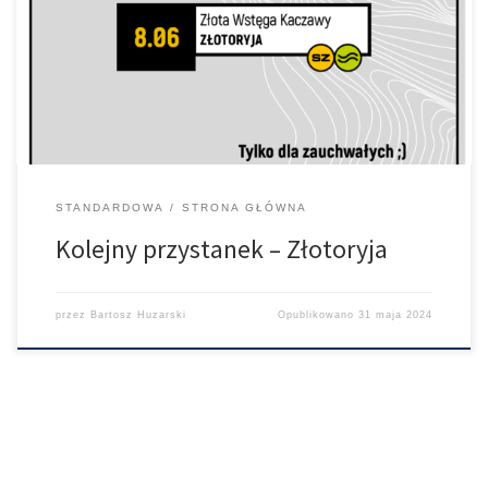
pofałdowaną trasą, poprowadzoną w końcówce wzdłuż rzeki
Kaczawy i brukowanym podjazdem do samego rynku. Zapisy są
cały czas otwarte. Zapraszamy serdecznie do krainy polskiego
złota.
STANDARDOWA
STRONA GŁÓWNA
Kolejny przystanek – Złotoryja
przez
Bartosz Huzarski
Opublikowano
31 maja 2024