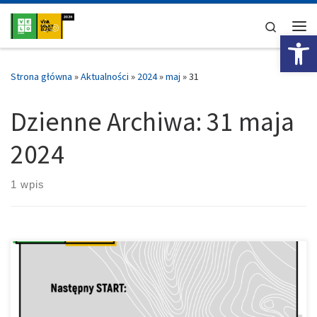
Przejdź do treści
Search
Ot
Me
Strona główna
»
Aktualności
»
2024
»
maj
»
31
Dzienne Archiwa:
31 maja
2024
1 wpis
Po raz kolejny w tym roku w sobotę widzimy się na wyścigu
punktowanym do naszego cyklu. Złotoryja ze swoją malowniczą,