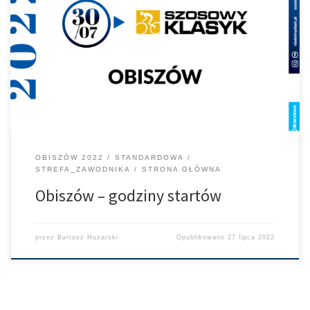
Poniższa grafika pokazuje godziny startów poszczególnych
sektorów na wyścigu w Obiszowie.
OBISZÓW 2022
STANDARDOWA
STREFA_ZAWODNIKA
STRONA GŁÓWNA
Obiszów – godziny startów
przez
Bartosz Huzarski
Opublikowano
27 lipca 2022