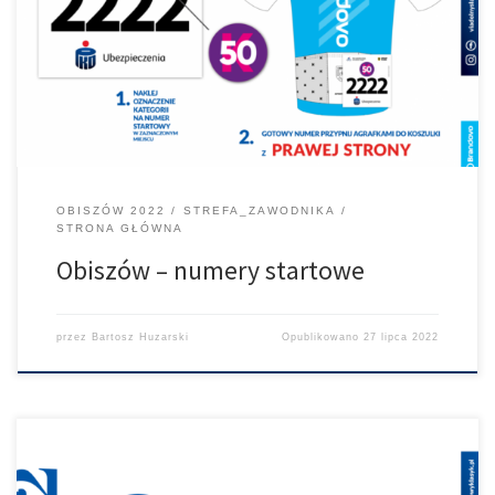
W Obiszowie na Szosowym Klasyku nr. startowe przypinamy po
prawej stronie koszulki.
OBISZÓW 2022
STREFA_ZAWODNIKA
STRONA GŁÓWNA
Obiszów – numery startowe
przez
Bartosz Huzarski
Opublikowano
27 lipca 2022