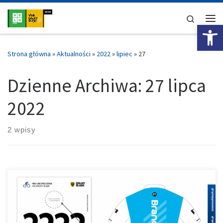
Przejdź do treści
Search
Ot
Me
Strona główna
»
Aktualności
»
2022
»
lipiec
»
27
Dzienne Archiwa:
27 lipca
2022
2 wpisy