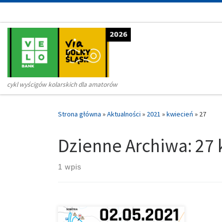
Przejdź do treści
cykl wyścigów kolarskich dla amatorów
Strona główna
»
Aktualności
»
2021
»
kwiecień
»
27
Dzienne Archiwa:
27 
1 wpis