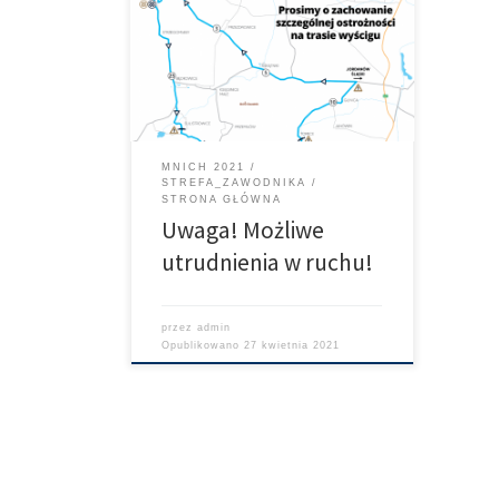
MNICH 2021
STREFA_ZAWODNIKA
STRONA GŁÓWNA
Uwaga! Możliwe
utrudnienia w ruchu!
przez
admin
Opublikowano
27 kwietnia 2021