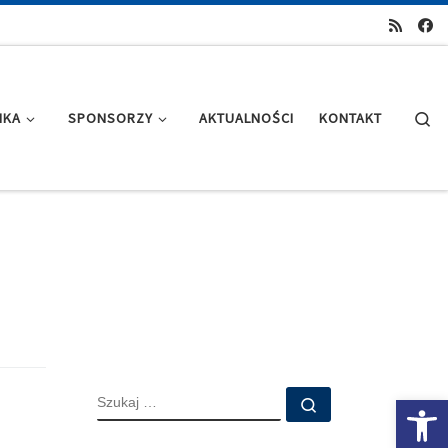
Se
IKA
SPONSORZY
AKTUALNOŚCI
KONTAKT
SZUKAJ
Ot
Szukaj …